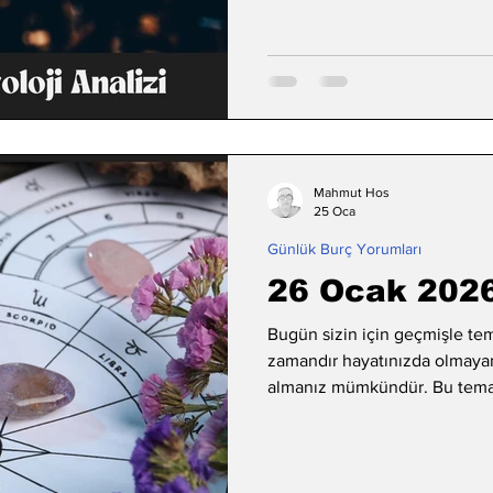
Mahmut Hos
25 Oca
Günlük Burç Yorumları
26 Ocak 2026 
Bugün sizin için geçmişle tema
zamandır hayatınızda olmayan
almanız mümkündür. Bu temas, 