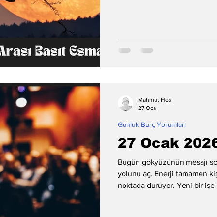
Mahmut Hos
27 Oca
Günlük Burç Yorumları
27 Ocak 2026 
Bugün gökyüzünün mesajı son
yolunu aç. Enerji tamamen kiş
noktada duruyor. Yeni bir işe
adım atmak, uzun süredir erte
elverişli bir gün.