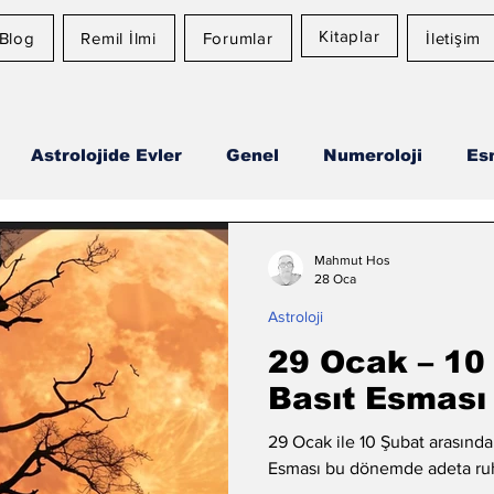
Kitaplar
Blog
Remil İlmi
Forumlar
İletişim
Astrolojide Evler
Genel
Numeroloji
Es
Ay Burcu
Günlük Burç Yorumları
Aylık Burç
Mahmut Hos
28 Oca
Astroloji
29 Ocak – 10
Basıt Esması
29 Ocak ile 10 Şubat arasında 
Esması bu dönemde adeta ruh