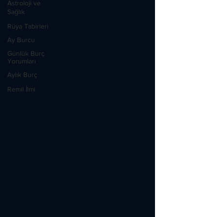
Astroloji ve
Sağlık
Rüya Tabirleri
Ay Burcu
Günlük Burç
Yorumları
Aylık Burç
Remil İlmi