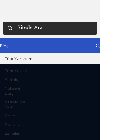
Blog
Tüm Yazılar
Tüm Yazılar
Astroloji
Yükselen
Burç
Astrolojide
Evler
Genel
Numeroloji
Esmalar