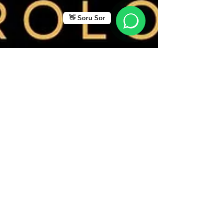
👋 Soru Sor