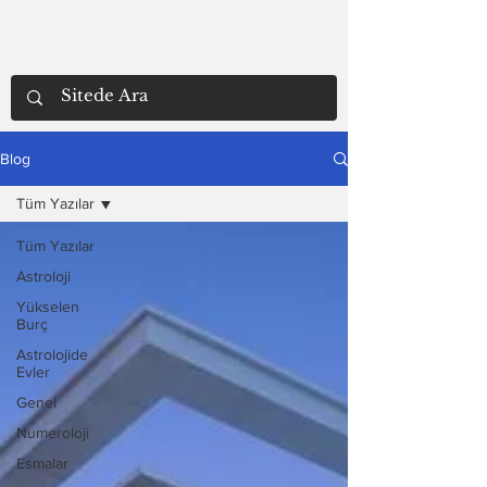
Blog
Tüm Yazılar
Tüm Yazılar
Astroloji
Yükselen
Burç
Astrolojide
Evler
Genel
Numeroloji
Esmalar