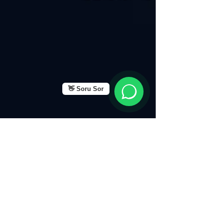
👋 Soru Sor