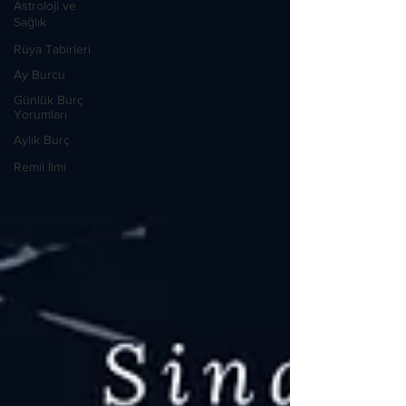
Astroloji ve
Sağlık
Rüya Tabirleri
Ay Burcu
Günlük Burç
Yorumları
Aylık Burç
Remil İlmi