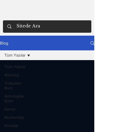
Blog
Tüm Yazılar
Tüm Yazılar
Astroloji
Yükselen
Burç
Astrolojide
Evler
Genel
Numeroloji
Esmalar