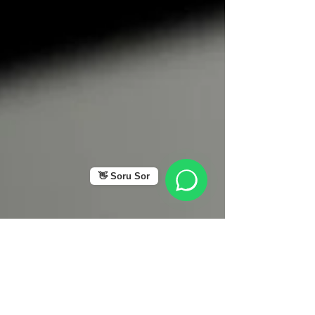
👋 Soru Sor