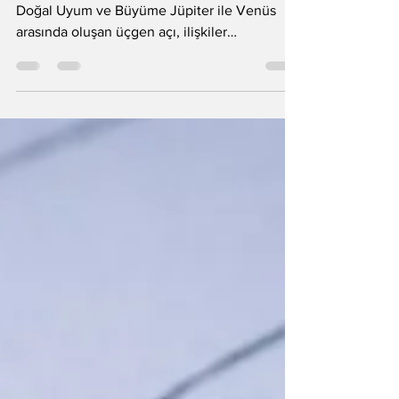
Venüs Üçgeni
Sinastri'de Jüpiter Venüs Üçgeni İlişkilerde
Doğal Uyum ve Büyüme Jüpiter ile Venüs
arasında oluşan üçgen açı, ilişkiler
dünyasında kendiliğinden gelişen bir uyum,
rahatlık ve akış enerjisi yaratır. Bu etki altında
taraflar birbirini zorlamadan, doğal biçimde
tamamlar; ilişkide “olması gerektiği gibi”
ilerleyen bir denge hissi oluşur. Yan yana
gelmek zahmetsizdir, birada olmak içtendir.
Bu açıyla birlikte sevgi dili genişler ve
yumuşar. Partnerler birbirini destekleyen,
motiv