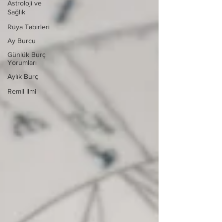
Astroloji ve
Sağlık
Rüya Tabirleri
Ay Burcu
Günlük Burç
Yorumları
Aylık Burç
Remil İlmi