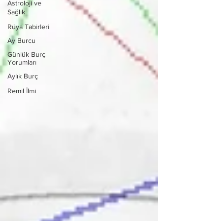
Astroloji ve
Sağlık
Rüya Tabirleri
Ay Burcu
Günlük Burç
Yorumları
Aylık Burç
Remil İlmi