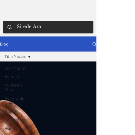
Blog
Tüm Yazılar
Tüm Yazılar
Astroloji
Yükselen
Burç
Astrolojide
Evler
Genel
Numeroloji
Esmalar