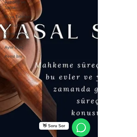
Astroloji ve
Sağlık
Rüya Tabirleri
Ay Burcu
Günlük Burç
Yorumları
Aylık Burç
Remil İlmi
👋 Soru Sor