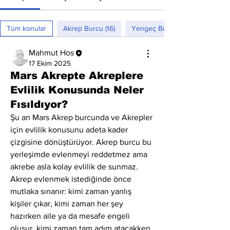
Tüm konular
Akrep Burcu (16)
Yengeç Burcu (7)
Mahmut Hos
17 Ekim 2025
Mars Akrepte Akreplere
Evlilik Konusunda Neler
Fısıldıyor?
Şu an Mars Akrep burcunda ve Akrepler 
için evlilik konusunu adeta kader 
çizgisine dönüştürüyor. Akrep burcu bu 
yerleşimde evlenmeyi reddetmez ama 
akrebe asla kolay evlilik de sunmaz. 
Akrep evlenmek istediğinde önce 
mutlaka sınanır: kimi zaman yanlış 
kişiler çıkar, kimi zaman her şey 
hazırken aile ya da mesafe engeli 
oluşur, kimi zaman tam adım atacakken 