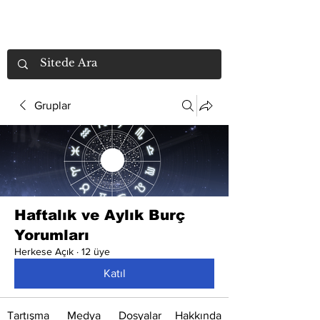
Gruplar
Haftalık ve Aylık Burç
Yorumları
Herkese Açık
·
12 üye
Katıl
Tartışma
Medya
Dosyalar
Hakkında