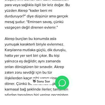
para veya sağlıkla ilgili bir kriz doğar. Bu 
yüzden Akrep “kader beni mi 
durduruyor?” diye düşünür ama gerçek 
mesaj şudur: “Eminsen savaş, çünkü 
vazgeçen değil direnen evlenir.”
Akrep burçları bu konumda asla 
yumuşak karakterli biriyle evlenmez. 
Karşılarına mutlaka güçlü, dik duruşlu, 
hatta yer yer sert biri çıkar. Bu kişi 
yalnızca eş değildir; aynı zamanda 
onları dönüştüren bir sınavdır. Akrep 
zaten zoru sevdiği için bu tür 
ilişkilerden kaçar gibi yapıp yine geri 
👋 Soru Sor
döner. Çünkü bu konumda ilişkiler 
karmasal bağ şeklinde ilerler; tamamen 
sıfırdan tanışılmış biri yerine geçmişten 
gelen biri, yarım kalmış bir bağ ya da 