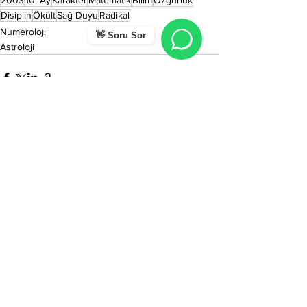
2003
10. Ay
Karakter
Matematik
Bilim
Özgürlük
Disiplin
Ökült
Sağ Duyu
Radikal
Numeroloji
👋 Soru Sor
Astroloji
Hepsini Gör
Son Yazılar