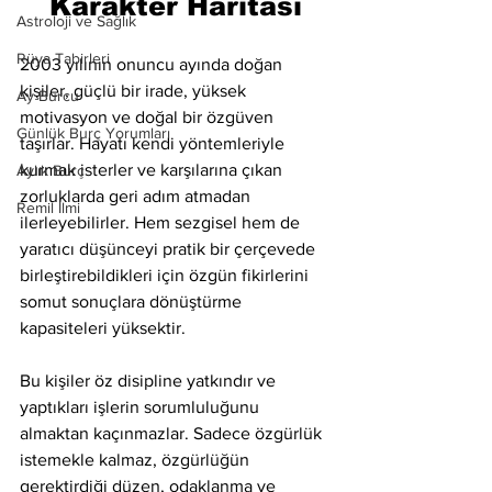
Karakter Haritası
Astroloji ve Sağlık
Rüya Tabirleri
2003 yılının onuncu ayında doğan 
kişiler, güçlü bir irade, yüksek 
Ay Burcu
motivasyon ve doğal bir özgüven 
Günlük Burç Yorumları
taşırlar. Hayatı kendi yöntemleriyle 
kurmak isterler ve karşılarına çıkan 
Aylık Burç
zorluklarda geri adım atmadan 
Remil İlmi
ilerleyebilirler. Hem sezgisel hem de 
yaratıcı düşünceyi pratik bir çerçevede 
birleştirebildikleri için özgün fikirlerini 
somut sonuçlara dönüştürme 
kapasiteleri yüksektir.
Bu kişiler öz disipline yatkındır ve 
yaptıkları işlerin sorumluluğunu 
almaktan kaçınmazlar. Sadece özgürlük 
istemekle kalmaz, özgürlüğün 
gerektirdiği düzen, odaklanma ve 