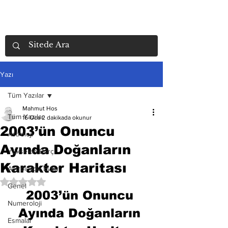
Yazı
Tüm Yazılar
Mahmut Hos
Tüm Yazılar
16 Oca
2 dakikada okunur
2003’ün Onuncu
Astroloji
Ayında Doğanların
Yükselen Burç
Karakter Haritası
Astrolojide Evler
5 üzerinden NaN yıldız
Genel
2003’ün Onuncu 
Numeroloji
Ayında Doğanların 
Esmalar