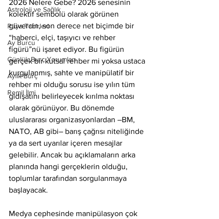
2026 Nelere Gebe? 2026 senesinin 
Astroloji ve Sağlık
kolektif sembolü olarak görünen 
güvercin, son derece net biçimde bir 
Rüya Tabirleri
“haberci, elçi, taşıyıcı ve rehber 
Ay Burcu
figürü”nü işaret ediyor. Bu figürün 
Günlük Burç Yorumları
gerçek bir kutsal rehber mi yoksa ustaca 
kurgulanmış, sahte ve manipülatif bir 
Aylık Burç
rehber mi olduğu sorusu ise yılın tüm 
Remil İlmi
gidişatını belirleyecek kırılma noktası 
olarak görünüyor. Bu dönemde 
uluslararası organizasyonlardan –BM, 
NATO, AB gibi– barış çağrısı niteliğinde 
ya da sert uyarılar içeren mesajlar 
gelebilir. Ancak bu açıklamaların arka 
planında hangi gerçeklerin olduğu, 
toplumlar tarafından sorgulanmaya 
başlayacak.
Medya cephesinde manipülasyon çok 