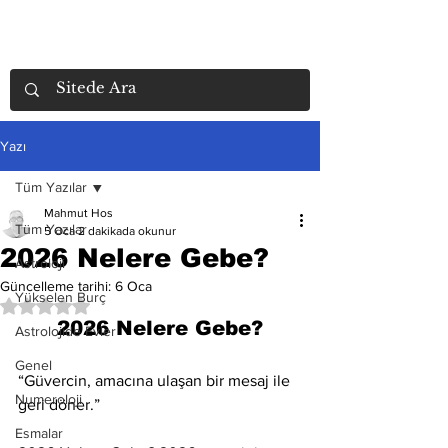
Yazı
Tüm Yazılar
Mahmut Hos
Tüm Yazılar
5 Oca
2 dakikada okunur
2026 Nelere Gebe?
Astroloji
Güncelleme tarihi:
6 Oca
Yükselen Burç
5 üzerinden NaN yıldız
2026 Nelere Gebe?
Astrolojide Evler
Genel
“Güvercin, amacına ulaşan bir mesaj ile 
Numeroloji
geri döner.”
Esmalar