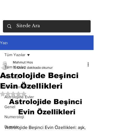
Yazı
Tüm Yazılar
Mahmut Hos
Tüm Yazılar
15 Oca
2 dakikada okunur
Astrolojide Beşinci
Astroloji
Evin Özellikleri
Yükselen Burç
5 üzerinden NaN yıldız
Astrolojide Evler
Astrolojide Beşinci 
Genel
Evin Özellikleri
Numeroloji
Esmalar
Astrolojide Beşinci Evin Özellikleri: aşk, 