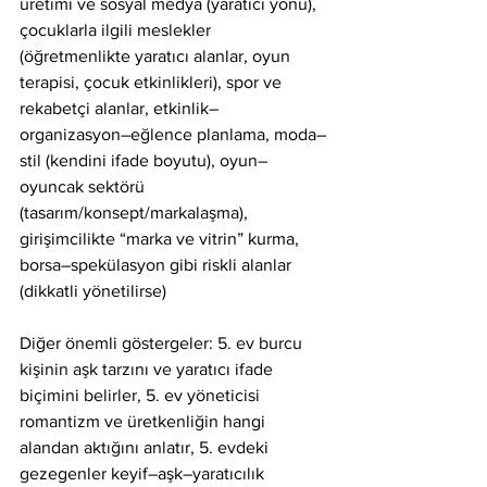
üretimi ve sosyal medya (yaratıcı yönü), 
çocuklarla ilgili meslekler 
(öğretmenlikte yaratıcı alanlar, oyun 
terapisi, çocuk etkinlikleri), spor ve 
rekabetçi alanlar, etkinlik–
organizasyon–eğlence planlama, moda–
stil (kendini ifade boyutu), oyun–
oyuncak sektörü 
(tasarım/konsept/markalaşma), 
girişimcilikte “marka ve vitrin” kurma, 
borsa–spekülasyon gibi riskli alanlar 
(dikkatli yönetilirse)
Diğer önemli göstergeler: 5. ev burcu 
kişinin aşk tarzını ve yaratıcı ifade 
biçimini belirler, 5. ev yöneticisi 
romantizm ve üretkenliğin hangi 
alandan aktığını anlatır, 5. evdeki 
gezegenler keyif–aşk–yaratıcılık 