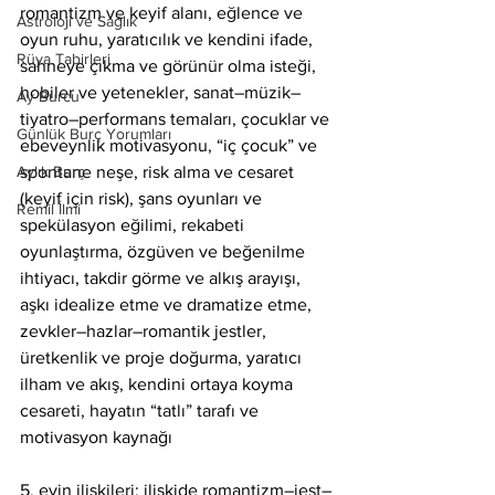
romantizm ve keyif alanı, eğlence ve 
Astroloji ve Sağlık
oyun ruhu, yaratıcılık ve kendini ifade, 
Rüya Tabirleri
sahneye çıkma ve görünür olma isteği, 
hobiler ve yetenekler, sanat–müzik–
Ay Burcu
tiyatro–performans temaları, çocuklar ve 
Günlük Burç Yorumları
ebeveynlik motivasyonu, “iç çocuk” ve 
Aylık Burç
spontane neşe, risk alma ve cesaret 
(keyif için risk), şans oyunları ve 
Remil İlmi
spekülasyon eğilimi, rekabeti 
oyunlaştırma, özgüven ve beğenilme 
ihtiyacı, takdir görme ve alkış arayışı, 
aşkı idealize etme ve dramatize etme, 
zevkler–hazlar–romantik jestler, 
üretkenlik ve proje doğurma, yaratıcı 
ilham ve akış, kendini ortaya koyma 
cesareti, hayatın “tatlı” tarafı ve 
motivasyon kaynağı
5. evin ilişkileri: ilişkide romantizm–jest–