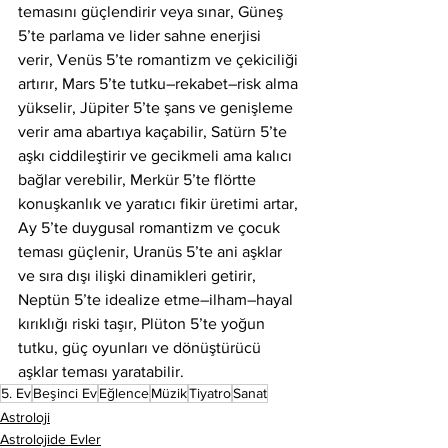
temasını güçlendirir veya sınar, Güneş 
5’te parlama ve lider sahne enerjisi 
verir, Venüs 5’te romantizm ve çekiciliği 
artırır, Mars 5’te tutku–rekabet–risk alma 
yükselir, Jüpiter 5’te şans ve genişleme 
verir ama abartıya kaçabilir, Satürn 5’te 
aşkı ciddileştirir ve gecikmeli ama kalıcı 
bağlar verebilir, Merkür 5’te flörtte 
konuşkanlık ve yaratıcı fikir üretimi artar, 
Ay 5’te duygusal romantizm ve çocuk 
teması güçlenir, Uranüs 5’te ani aşklar 
ve sıra dışı ilişki dinamikleri getirir, 
Neptün 5’te idealize etme–ilham–hayal 
kırıklığı riski taşır, Plüton 5’te yoğun 
tutku, güç oyunları ve dönüştürücü 
aşklar teması yaratabilir.
5. Ev
Beşinci Ev
Eğlence
Müzik
Tiyatro
Sanat
Astroloji
Astrolojide Evler