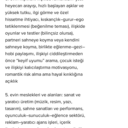
heyecan arayışı, hızlı başlayan aşklar ve 
yüksek tutku, ilgi görme ve özel 
hissetme ihtiyacı, kıskançlık–gurur–ego 
tetiklenmesi (beğenilme teması), ilişkide 
oyunlar ve testler (bilinçsiz olursa), 
partneri sahneye koyma veya kendini 
sahneye koyma, birlikte eğlenme–gezi–
hobi paylaşımı, ilişkiyi ciddileştirmeden 
önce “keyif uyumu” arama, çocuk isteği 
ve ilişkiyi kalıcılaştırma motivasyonu, 
romantik risk alma ama hayal kırıklığına 
açıklık
5. evin meslekleri ve alanları: sanat ve 
yaratıcı üretim (müzik, resim, yazı, 
tasarım), sahne sanatları ve performans, 
oyunculuk–sunuculuk–eğlence sektörü, 
reklam–yaratıcı ajans işleri, içerik 