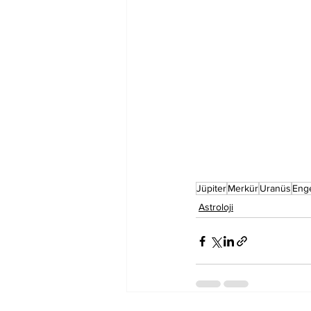
Jüpiter
Merkür
Uranüs
Enge
Astroloji