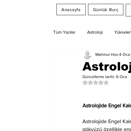
Anasayfa
Günlük Burç
Tüm Yazılar
Astroloji
Yükselen
Mahmut Hos
4 Oca
Rüya Tabirleri
Ay Burcu
Astrolo
Güncelleme tarihi:
6 Oca
5 üzerinden NaN yıl
Astrolojide Engel Ka
Astrolojide Engel Kal
gökyüzü özellikle eng