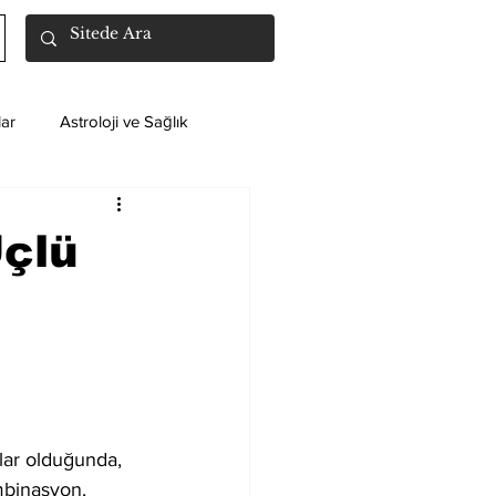
ar
Astroloji ve Sağlık
Üçlü
lar olduğunda, 
mbinasyon, 