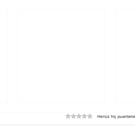
5 üzerinden 0 yıldız
Henüz hiç puanlama