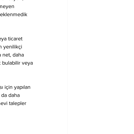
lemeyen 
 beklenmedik 
ya ticaret 
 yenilikçi 
a net, daha 
 bulabilir veya 
 için yapılan 
k da daha 
vi talepler 