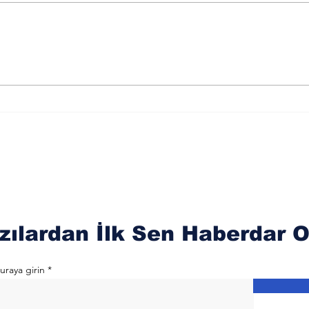
Merkür Balık Burcunun
Sat
Der
Sağlık Üzerindeki
Oku
Etkileri
zılardan İlk Sen Haberdar O
uraya girin