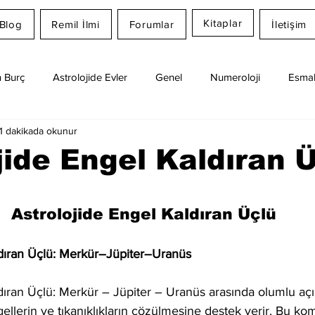
Kitaplar
Blog
Remil İlmi
Forumlar
İletişim
 Burç
Astrolojide Evler
Genel
Numeroloji
Esmal
1 dakikada okunur
Günlük Burç Yorumları
Aylık Burç
Remil İlmi
jide Engel Kaldıran 
dız
Astrolojide Engel Kaldıran Üçlü
ldıran Üçlü: Merkür–Jüpiter–Uranüs
dıran Üçlü: Merkür – Jüpiter – Uranüs arasında olumlu açı
ellerin ve tıkanıklıkların çözülmesine destek verir. Bu ko