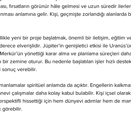
ması, fırsatların görünür hâle gelmesi ve uzun süredir iler
anması anlamına gelir. Kişi, geçmişte zorlandığı alanlarda
.
ikle yeni bir proje başlatmak, önemli bir iletişim, eğitim ve
erece elverişlidir. Jüpiter’in genişletici etkisi ile Uranüs’ün
e, Merkür’ün yönettiği karar alma ve planlama süreçleri dah
 bir zemine oturur. Bu nedenle başlatılan işler hızlı destek
sonuç verebilir.
nlamalar spiritüel anlamda da açıktır. Engellerin kalkması
nevi çalışmalar daha kolay kabul bulabilir. Kişi içsel olara
rspektifli hissettiği için hem dünyevi adımlar hem de mane
 görebilir.