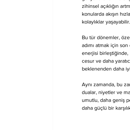
zihinsel açıklığın art
konularda akışın hızl
kolaylıklar yaşayabilir
Bu tür dönemler, özell
adımı atmak için son d
enerjisi birleştiğind
cesur ve daha yaratıcı
beklenenden daha iyi 
Aynı zamanda, bu zama
dualar, niyetler ve ma
umutlu, daha geniş pe
daha güçlü bir karşılık