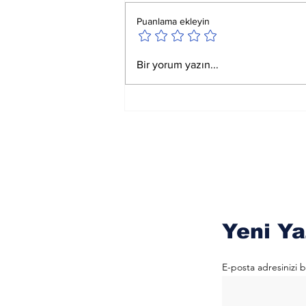
Puanlama ekleyin
Ay Yay Burcunda
Bir yorum yazın...
Akreplere Etkileri
Yeni Ya
E-posta adresinizi b