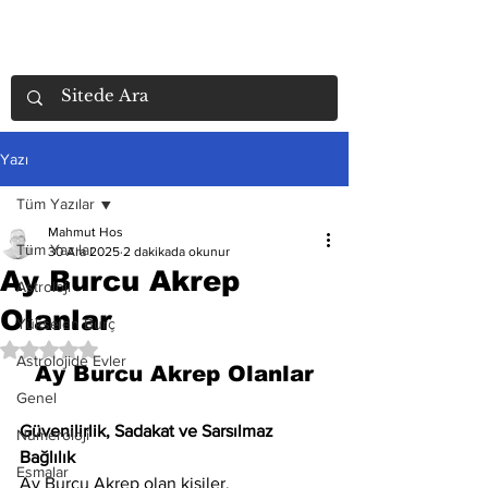
Yazı
Tüm Yazılar
Mahmut Hos
Tüm Yazılar
30 Ara 2025
2 dakikada okunur
Ay Burcu Akrep
Astroloji
Olanlar
Yükselen Burç
5 üzerinden NaN yıldız
Astrolojide Evler
Ay Burcu Akrep Olanlar
Genel
Güvenilirlik, Sadakat ve Sarsılmaz 
Numeroloji
Bağlılık
Esmalar
Ay Burcu Akrep olan kişiler, 