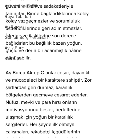
Astroloji ve Sağlık
güvenilirlikleri ve sadakatleriyle 
tanınırlar. Birine bağlandıklarında kolay 
Rüya Tabirleri
kolay vazgeçmezler ve sorumluluk 
Ay Burcu
üstlendiklerinde geri adım atmazlar. 
İşlerine ve ilişkilerine son derece 
Günlük Burç Yorumları
bağlıdırlar; bu bağlılık bazen yoğun, 
Aylık Burç
güçlü ve derin bir adanmışlık hâline 
dönüşebilir.
Remil İlmi
Ay Burcu Akrep Olanlar cesur, dayanıklı 
ve mücadeleci bir karaktere sahiptir. Zor 
şartlardan geri durmaz, karanlık 
bölgelerden geçmeye cesaret ederler. 
Nüfuz, mevki ve para hırsı onların 
motivasyonunu besler; hedeflerine 
ulaşmak için yoğun bir kararlılık 
sergilerler. Her şeyde ilk olmaya 
çalışmaları, rekabetçi içgüdülerinin 