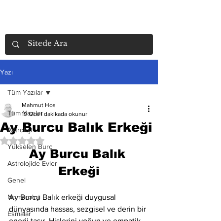
Yazı
Tüm Yazılar
Mahmut Hos
Tüm Yazılar
19 Oca
1 dakikada okunur
Ay Burcu Balık Erkeği
Astroloji
5 üzerinden NaN yıldız
Yükselen Burç
Ay Burcu Balık 
Astrolojide Evler
Erkeği
Genel
Numeroloji
Ay Burcu Balık erkeği duygusal 
dünyasında hassas, sezgisel ve derin bir 
Esmalar
enerji taşır. Hislerini yoğun ve empatik 