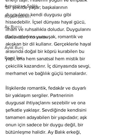
Astroloji ve Sağlık
bir şekilde yaşar; başkalarının 
duygularını kendi duygusu gibi 
Rüya Tabirleri
hissedebilir. İçsel dünyası hayal gücü, 
Ay Burcu
ilham ve ruhsallıkla doludur. Duygularını 
ifade ederken yumuşak, romantik ve 
Günlük Burç Yorumları
akışkan bir dil kullanır. Gerçeklerle hayal 
Aylık Burç
arasında doğal bir köprü kurabilen bu 
Remil İlmi
yapı, ona hem sanatsal hem mistik bir 
çekicilik kazandırır. İç dünyasında sevgi, 
merhamet ve bağlılık güçlü temalardır.
İlişkilerde romantik, fedakâr ve duyarlı 
bir yaklaşım sergiler. Partnerinin 
duygusal ihtiyaçlarını sezebilir ve ona 
şefkatle yaklaşır. Sevdiğinde kendisini 
tamamen adayabilen bir yapıdadır; aşk 
onun için sadece bir duygu değil, bir 
bütünleşme halidir. Ay Balık erkeği, 