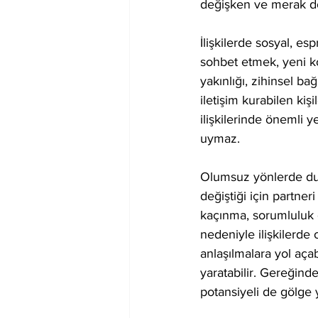
değişken ve merak dol
İlişkilerde sosyal, es
sohbet etmek, yeni ko
yakınlığı, zihinsel b
iletişim kurabilen kişi
ilişkilerinde önemli y
uymaz.
Olumsuz yönlerde duygu
değiştiği için partner
kaçınma, sorumluluk g
nedeniyle ilişkilerde
anlaşılmalara yol aça
yaratabilir. Gereğind
potansiyeli de gölge 