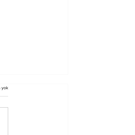
 yok
ürn Koç Birinci