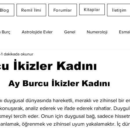
Kitaplar
Blog
Remil İlmi
Forumlar
İletişim
 Burç
Astrolojide Evler
Genel
Numeroloji
Esmal
a
1 dakikada okunur
Günlük Burç Yorumları
Aylık Burç
Remil İlmi
u İkizler Kadını
dız
Ay Burcu İkizler Kadını
ı duygusal dünyasında hareketli, meraklı ve zihinsel bir ener
ini konuşarak, analiz ederek ve ifade ederek rahatlar. Duygula
kmeyi tercih eder. Onun için duygusal bağ, sadece hissetm
nlamak, öğrenmek ve zihinsel uyum yakalamaktır. İç düny