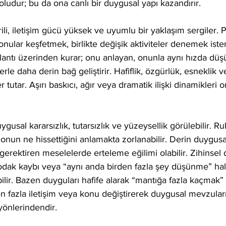
udur; bu da ona canlı bir duygusal yapı kazandırır.
prili, iletişim gücü yüksek ve uyumlu bir yaklaşım sergiler. P
nular keşfetmek, birlikte değişik aktiviteler denemek iste
ağlantı üzerinden kurar; onu anlayan, onunla aynı hızda düş
lerle daha derin bağ geliştirir. Hafiflik, özgürlük, esneklik 
er tutar. Aşırı baskıcı, ağır veya dramatik ilişki dinamikleri
sal kararsızlık, tutarsızlık ve yüzeysellik görülebilir. Ruh 
i onun ne hissettiğini anlamakta zorlanabilir. Derin duygus
erektiren meselelerde erteleme eğilimi olabilir. Zihinsel d
 odak kaybı veya “aynı anda birden fazla şey düşünme” hali
bilir. Bazen duyguları hafife alarak “mantığa fazla kaçmak” 
en fazla iletişim veya konu değiştirerek duygusal mevzular
yönlerindendir.