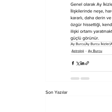
Genel olarak Ay İkizle
İlişkilerinde neşe, h
kararlı, daha derin ve
özgür hissettiği, kendi
ilişki ortamı yaratmak
güçlü görünür.
Ay Burcu
Ay Burcu İkizler
A
Astroloji
Ay Burcu
Son Yazılar