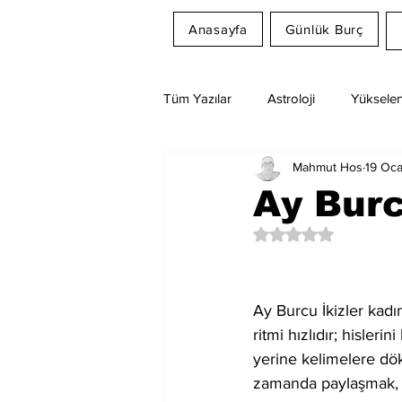
Anasayfa
Günlük Burç
Tüm Yazılar
Astroloji
Yükselen
Mahmut Hos
19 Oc
Rüya Tabirleri
Ay Burcu
Ay Burc
5 üzerinden NaN yıl
Ay Burcu İkizler kadın
ritmi hızlıdır; hisler
yerine kelimelere dö
zamanda paylaşmak, a