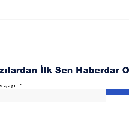
Der
Sağlık Üzerindeki
Oku
Etkileri
zılardan İlk Sen Haberdar O
uraya girin