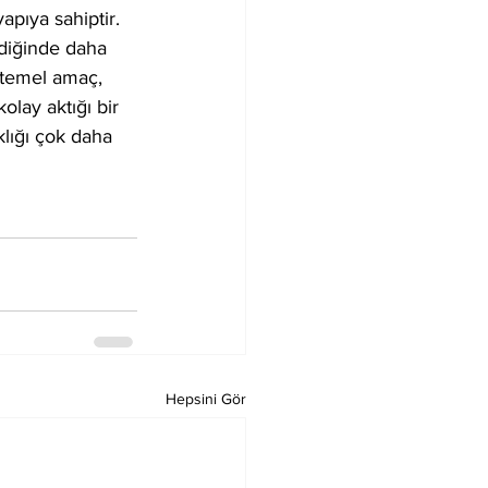
apıya sahiptir. 
ediğinde daha 
i temel amaç, 
kolay aktığı bir 
klığı çok daha 
Hepsini Gör