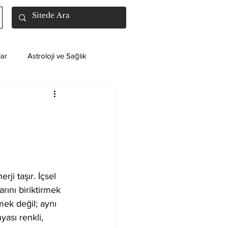
ar
Astroloji ve Sağlık
ji taşır. İçsel 
rını biriktirmek 
ek değil; aynı 
ası renkli, 