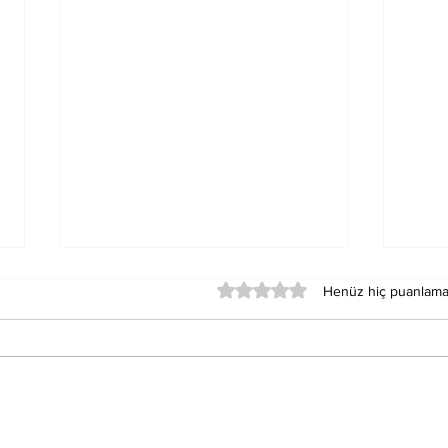
5 üzerinden 0 yıldız
Henüz hiç puanlama
Merkür Balık Burcunun
Sat