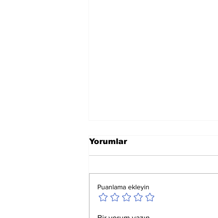
Yorumlar
Puanlama ekleyin
Ay Yay Burcunda
Bir yorum yazın...