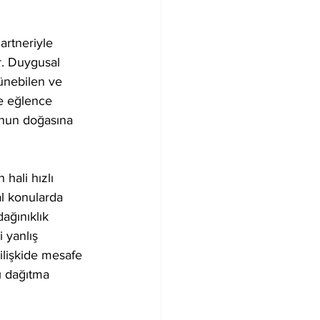
artneriyle 
r. Duygusal 
ünebilen ve 
ve eğlence 
 onun doğasına 
hali hızlı 
al konularda 
ağınıklık 
 yanlış 
ilişkide mesafe 
ı dağıtma 