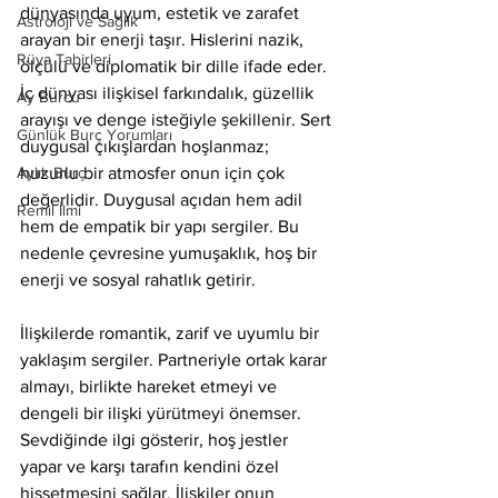
dünyasında uyum, estetik ve zarafet 
Astroloji ve Sağlık
arayan bir enerji taşır. Hislerini nazik, 
Rüya Tabirleri
ölçülü ve diplomatik bir dille ifade eder. 
İç dünyası ilişkisel farkındalık, güzellik 
Ay Burcu
arayışı ve denge isteğiyle şekillenir. Sert 
Günlük Burç Yorumları
duygusal çıkışlardan hoşlanmaz; 
Aylık Burç
huzurlu bir atmosfer onun için çok 
değerlidir. Duygusal açıdan hem adil 
Remil İlmi
hem de empatik bir yapı sergiler. Bu 
nedenle çevresine yumuşaklık, hoş bir 
enerji ve sosyal rahatlık getirir.
İlişkilerde romantik, zarif ve uyumlu bir 
yaklaşım sergiler. Partneriyle ortak karar 
almayı, birlikte hareket etmeyi ve 
dengeli bir ilişki yürütmeyi önemser. 
Sevdiğinde ilgi gösterir, hoş jestler 
yapar ve karşı tarafın kendini özel 
hissetmesini sağlar. İlişkiler onun 