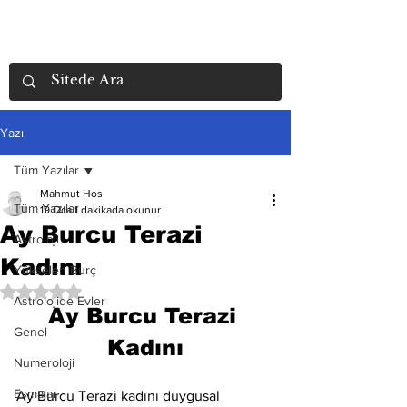
Yazı
Tüm Yazılar
Mahmut Hos
Tüm Yazılar
19 Oca
1 dakikada okunur
Ay Burcu Terazi
Astroloji
Kadını
Yükselen Burç
5 üzerinden NaN yıldız
Astrolojide Evler
Ay Burcu Terazi 
Genel
Kadını
Numeroloji
Esmalar
Ay Burcu Terazi kadını duygusal 