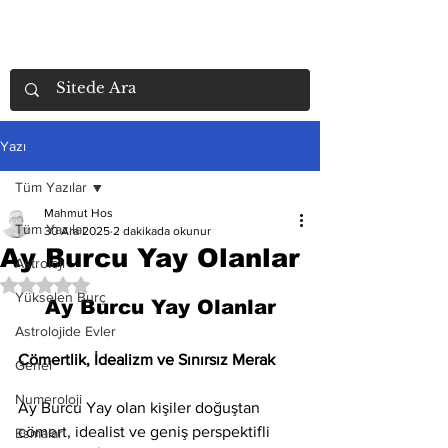
Yazı
Tüm Yazılar
Mahmut Hos
Tüm Yazılar
30 Ara 2025
2 dakikada okunur
Ay Burcu Yay Olanlar
Astroloji
5 üzerinden NaN yıldız
Yükselen Burç
Ay Burcu Yay Olanlar
Astrolojide Evler
Cömertlik, İdealizm ve Sınırsız Merak
Genel
Numeroloji
Ay Burcu Yay olan kişiler doğuştan 
cömert, idealist ve geniş perspektifli 
Esmalar