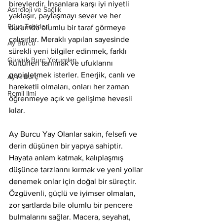
bireylerdir. İnsanlara karşı iyi niyetli 
Astroloji ve Sağlık
yaklaşır, paylaşmayı sever ve her 
Rüya Tabirleri
durumda olumlu bir taraf görmeye 
çalışırlar. Meraklı yapıları sayesinde 
Ay Burcu
sürekli yeni bilgiler edinmek, farklı 
Günlük Burç Yorumları
kültürleri tanımak ve ufuklarını 
genişletmek isterler. Enerjik, canlı ve 
Aylık Burç
hareketli olmaları, onları her zaman 
Remil İlmi
öğrenmeye açık ve gelişime hevesli 
kılar.
Ay Burcu Yay Olanlar sakin, felsefi ve 
derin düşünen bir yapıya sahiptir. 
Hayata anlam katmak, kalıplaşmış 
düşünce tarzlarını kırmak ve yeni yollar 
denemek onlar için doğal bir süreçtir. 
Özgüvenli, güçlü ve iyimser olmaları, 
zor şartlarda bile olumlu bir pencere 
bulmalarını sağlar. Macera, seyahat, 