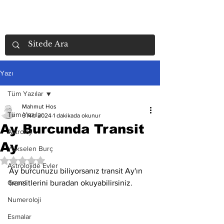
Yazı
Tüm Yazılar
Mahmut Hos
Tüm Yazılar
6 Nis 2024
1 dakikada okunur
Ay Burcunda Transit
Astroloji
Ay
Yükselen Burç
5 üzerinden NaN yıldız
Astrolojide Evler
Ay burcunuzu biliyorsanız transit Ay'ın 
Genel
transitlerini buradan okuyabilirsiniz. 
Numeroloji
Esmalar