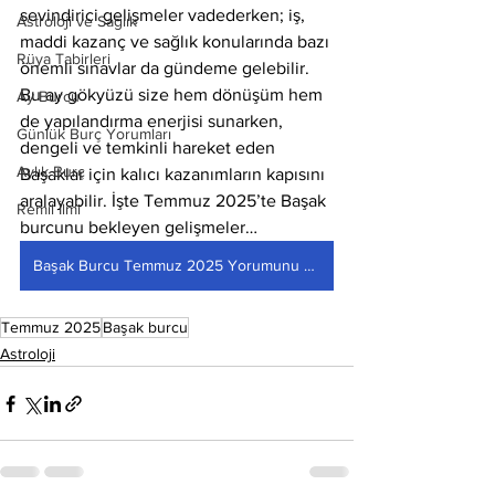
sevindirici gelişmeler vadederken; iş, 
Astroloji ve Sağlık
maddi kazanç ve sağlık konularında bazı 
Rüya Tabirleri
önemli sınavlar da gündeme gelebilir. 
Bu ay gökyüzü size hem dönüşüm hem 
Ay Burcu
de yapılandırma enerjisi sunarken, 
Günlük Burç Yorumları
dengeli ve temkinli hareket eden 
Aylık Burç
Başaklar için kalıcı kazanımların kapısını 
aralayabilir. İşte Temmuz 2025’te Başak 
Remil İlmi
burcunu bekleyen gelişmeler…
Başak Burcu Temmuz 2025 Yorumunu Okumak İçin Tıkla
Temmuz 2025
Başak burcu
Astroloji