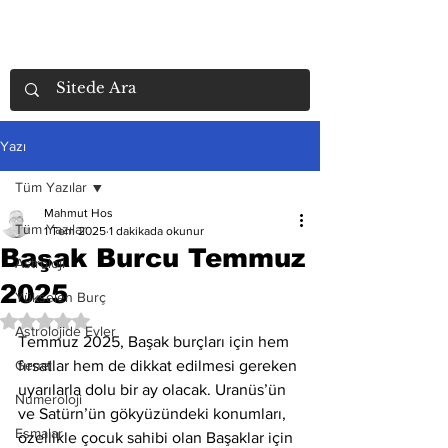
Yazı
Tüm Yazılar
Mahmut Hos
Tüm Yazılar
1 Tem 2025
1 dakikada okunur
Başak Burcu Temmuz
Astroloji
2025
Yükselen Burç
5 üzerinden NaN yıldız
Astrolojide Evler
Temmuz 2025, Başak burçları için hem 
Genel
fırsatlar hem de dikkat edilmesi gereken 
uyarılarla dolu bir ay olacak. Uranüs’ün 
Numeroloji
ve Satürn’ün gökyüzündeki konumları, 
Esmalar
özellikle çocuk sahibi olan Başaklar için 