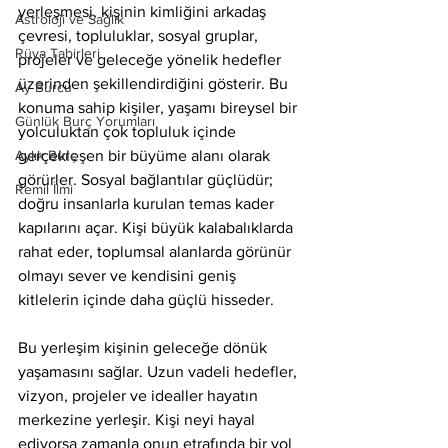
yerleşmesi, kişinin kimliğini arkadaş 
Astroloji ve Sağlık
çevresi, topluluklar, sosyal gruplar, 
Rüya Tabirleri
projeler ve geleceğe yönelik hedefler 
üzerinden şekillendirdiğini gösterir. Bu 
Ay Burcu
konuma sahip kişiler, yaşamı bireysel bir 
Günlük Burç Yorumları
yolculuktan çok topluluk içinde 
Aylık Burç
gerçekleşen bir büyüme alanı olarak 
görürler. Sosyal bağlantılar güçlüdür; 
Remil İlmi
doğru insanlarla kurulan temas kader 
kapılarını açar. Kişi büyük kalabalıklarda 
rahat eder, toplumsal alanlarda görünür 
olmayı sever ve kendisini geniş 
kitlelerin içinde daha güçlü hisseder.
Bu yerleşim kişinin geleceğe dönük 
yaşamasını sağlar. Uzun vadeli hedefler, 
vizyon, projeler ve idealler hayatın 
merkezine yerleşir. Kişi neyi hayal 
ediyorsa zamanla onun etrafında bir yol 