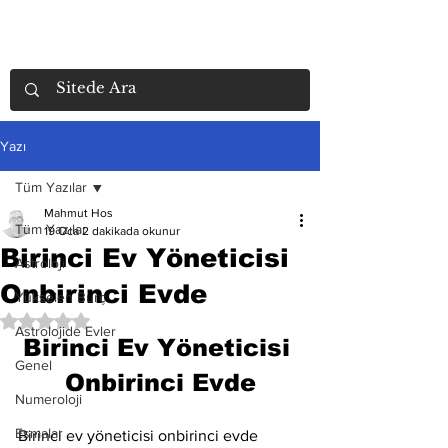
Yazı
Tüm Yazılar
Mahmut Hos
Tüm Yazılar
19 Oca
2 dakikada okunur
Birinci Ev Yöneticisi
Astroloji
Onbirinci Evde
Yükselen Burç
5 üzerinden NaN yıldız
Astrolojide Evler
Birinci Ev Yöneticisi 
Genel
Onbirinci Evde
Numeroloji
Esmalar
Birinci ev yöneticisi onbirinci evde 