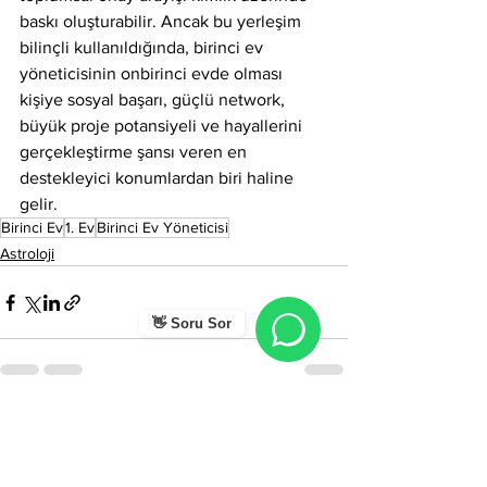
baskı oluşturabilir. Ancak bu yerleşim 
bilinçli kullanıldığında, birinci ev 
yöneticisinin onbirinci evde olması 
kişiye sosyal başarı, güçlü network, 
büyük proje potansiyeli ve hayallerini 
gerçekleştirme şansı veren en 
destekleyici konumlardan biri haline 
gelir.
Birinci Ev
1. Ev
Birinci Ev Yöneticisi
Astroloji
👋 Soru Sor
Hepsini Gör
Son Yazılar