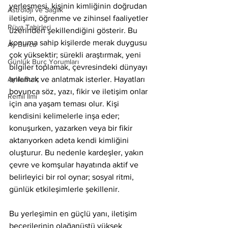
yerleşmesi, kişinin kimliğinin doğrudan 
Astroloji ve Sağlık
iletişim, öğrenme ve zihinsel faaliyetler 
Rüya Tabirleri
üzerinden şekillendiğini gösterir. Bu 
konuma sahip kişilerde merak duygusu 
Ay Burcu
çok yüksektir; sürekli araştırmak, yeni 
Günlük Burç Yorumları
bilgiler toplamak, çevresindeki dünyayı 
Aylık Burç
anlamak ve anlatmak isterler. Hayatları 
boyunca söz, yazı, fikir ve iletişim onlar 
Remil İlmi
için ana yaşam teması olur. Kişi 
kendisini kelimelerle inşa eder; 
konuşurken, yazarken veya bir fikir 
aktarıyorken adeta kendi kimliğini 
oluşturur. Bu nedenle kardeşler, yakın 
çevre ve komşular hayatında aktif ve 
belirleyici bir rol oynar; sosyal ritmi, 
günlük etkileşimlerle şekillenir.
Bu yerleşimin en güçlü yanı, iletişim 
becerilerinin olağanüstü yüksek 