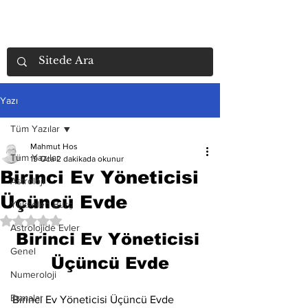
Yazı
Tüm Yazılar
Mahmut Hos
Tüm Yazılar
19 Oca
2 dakikada okunur
Birinci Ev Yöneticisi
Astroloji
Üçüncü Evde
Yükselen Burç
5 üzerinden NaN yıldız
Astrolojide Evler
Birinci Ev Yöneticisi 
Genel
Üçüncü Evde
Numeroloji
Esmalar
Birinci Ev Yöneticisi Üçüncü Evde 