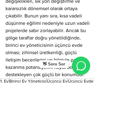
değişiklikleri, sık yön değiştirme ve 
kararsızlık dönemsel olarak ortaya 
çıkabilir. Bunun yanı sıra, kısa vadeli 
düşünme eğilimi nedeniyle uzun vadeli 
projelerde sabır zorlayabilir. Ancak bu 
gölge taraflar doğru yönetildiğinde, 
birinci ev yöneticisinin üçüncü evde 
olması; zihinsel üretkenliği, güçlü 
iletişim becerilerini ve bilgiyle para 
👋 Soru Sor
kazanma potansiyelini hayat boyu 
destekleyen çok güçlü bir konumdur.
1. Ev
Birinci Ev Yöneticisi
Üçüncü Ev
Üçüncü Evde
Astroloji
Hepsini Gör