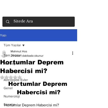
Yazı
Tüm Yazılar
Mahmut Hos
Tüm Yazılar
24 Oca
1 dakikada okunur
Hortumlar Deprem
Astroloji
Habercisi mi?
Yükselen Burç
5 üzerinden NaN yıldız
Astrolojide Evler
Hortumlar Deprem 
Genel
Habercisi mi?
Numeroloji
Esmalar
Hortumlar Deprem Habercisi mi? 