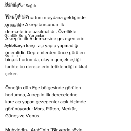
Bakalım...
Astroloji ve Sağlık
Rüya Tabirleri
Türkiye’de hortum meydana geldiğinde 
öncelikle Akrep burcunun ilk 
Ay Burcu
derecelerine bakılmalıdır. Özellikle 
Günlük Burç Yorumları
Akrep’in ilk 5 derecesine gezegenlerin 
Aylık Burç
kare veya karşıt açı yapıp yapmadığı 
önemlidir. Depremlerden önce görülen 
Remil İlmi
birçok hortumda, olayın gerçekleştiği 
tarihte bu derecelerin tetiklendiği dikkat 
çeker.
Örneğin dün Ege bölgesinde görülen 
hortumda, Akrep’in ilk derecelerine 
kare açı yapan gezegenler açık biçimde 
görünüyordu: Mars, Plüton, Merkür, 
Güneş ve Venüs.
Muhyiddin-i Arabî’nin “Bir yerde şöyle 