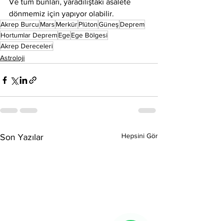
Ve tüm bunları, yaradılıştaki asalete 
dönmemiz için yapıyor olabilir.
Akrep Burcu
Mars
Merkür
Plüton
Güneş
Deprem
Hortumlar Deprem
Ege
Ege Bölgesi
Akrep Dereceleri
Astroloji
Hepsini Gör
Son Yazılar