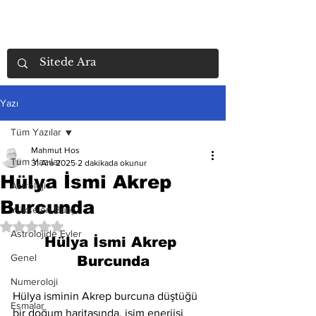
Yazı
Tüm Yazılar
Mahmut Hos
Tüm Yazılar
31 Ara 2025
2 dakikada okunur
Hülya İsmi Akrep
Astroloji
Burcunda
Yükselen Burç
5 üzerinden NaN yıldız
Astrolojide Evler
Hülya İsmi Akrep 
Genel
Burcunda
Numeroloji
Hülya isminin Akrep burcuna düştüğü 
Esmalar
bir doğum haritasında, isim enerjisi 