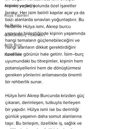
Astroloji ve Sağlık
kişinin yaşam yolunda özel işaretler 
bırakır. Her isim belirli kapılar açar ya da 
Rüya Tabirleri
bazı alanlarda sınavları yoğunlaştırır. Bu 
Ay Burcu
nedenle Hülya ismi, Akrep burcu 
yapısıyla birleştiğinde kişinin yaşamında 
Günlük Burç Yorumları
hangi temaların güçlenebileceğini ve 
Aylık Burç
hangi alanların dikkat gerektirdiğini 
özellikle görünür hale getirir. İsim–burç 
Remil İlmi
uyumundaki bu titreşimler, kişinin hem 
potansiyellerini hem de dönüştürmesi 
gereken yönlerini anlamasında önemli 
bir rehberlik sunar.
Hülya İsmi Akrep Burcunda krizden güç 
çıkaran, derinleşen, tutkuyla ilerleyen 
bir yapıdır. Hülya ismi ise bu derinliği 
günlük yaşamın daha somut alanlarına 
taşır. Bu birleşim, özellikle iş, sağlık ve 