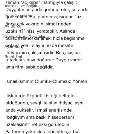
zaman “aç-kapa” mantığıyla çalışır: 
Astroloji ve Sağlık
Duygular bir anda görünür olur, bir anda 
Rüya Tabirleri
geri çekilir. Bu, partner açısından “az 
önce çok yakındın, şimdi neden 
Ay Burcu
uzaksın?” hissi yaratabilir. Aslında 
Günlük Burç Yorumları
burada temel dinamik; hızla bağlanma 
potansiyeli ile aynı hızda mesafe 
Aylık Burç
ihtiyacının çakışmasıdır. Bu çakışma, 
Remil İlmi
tutarlılık sınavı doğurur: Duygu vardır 
ama ritmi sabit değildir.
İsmail İsminin Olumlu–Olumsuz Yönleri
İlişkilerde özgürlük isteği belirgin 
olduğunda, sevgi ile alan ihtiyacı aynı 
anda yükselir. İsmail enerjisinde 
“bağlıyım ama baskı hissedersem 
uzaklaşırım” refleksi görülebilir. 
Partnerin yakınlık talebi arttıkça, bu 