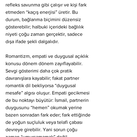
refleks savunma gibi çalışır ve kişi fark 
etmeden “kaçış enerjisi” üretir. Bu 
durum, bağlanma biçimini düzensiz 
gösterebilir; halbuki içerideki bağlılık 
niyeti çoğu zaman gerçektir, sadece 
dışa ifade şekli dalgalıdır.
Romantizm, empati ve duygusal açıklık 
konusu dönem dönem zayıflayabilir. 
Sevgi gösterimi daha çok pratik 
davranışlara kayabilir; fakat partner 
romantik dil bekliyorsa “duygusal 
mesafe” algısı oluşur. Empati gecikmesi 
de bu noktayı büyütür: İsmail, partnerin 
duygusunu “hemen” okumak yerine 
bazen sonradan fark eder; fark ettiğinde 
de yoğun suçluluk veya telafi çabası 
devreye girebilir. Yani sorun çoğu 
zaman “umursamamak” değil, 