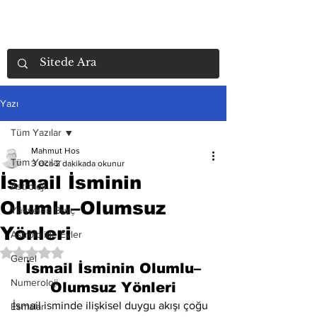
Yazı
Tüm Yazılar
Mahmut Hos
Tüm Yazılar
3 Oca
2 dakikada okunur
İsmail İsminin
Astroloji
Olumlu–Olumsuz
Yükselen Burç
Yönleri
Astrolojide Evler
5 üzerinden NaN yıldız
Genel
İsmail İsminin Olumlu–
Numeroloji
Olumsuz Yönleri
İsmail isminde ilişkisel duygu akışı çoğu 
Esmalar