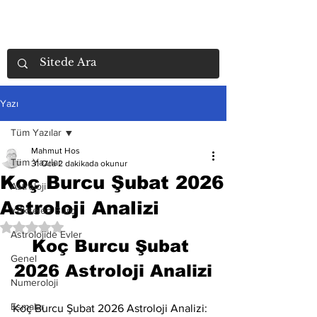
Yazı
Tüm Yazılar
Mahmut Hos
Tüm Yazılar
31 Oca
2 dakikada okunur
Koç Burcu Şubat 2026
Astroloji
Astroloji Analizi
Yükselen Burç
5 üzerinden NaN yıldız
Astrolojide Evler
Koç Burcu Şubat 
Genel
2026 Astroloji Analizi
Numeroloji
Esmalar
Koç Burcu Şubat 2026 Astroloji Analizi: 