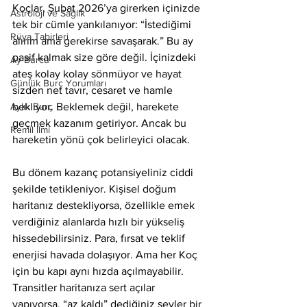
Koçlar, Şubat 2026’ya girerken içinizde 
Astroloji ve Sağlık
tek bir cümle yankılanıyor: “İstediğimi 
Rüya Tabirleri
alırım ama gerekirse savaşarak.” Bu ay 
pasif kalmak size göre değil. İçinizdeki 
Ay Burcu
ateş kolay kolay sönmüyor ve hayat 
Günlük Burç Yorumları
sizden net tavır, cesaret ve hamle 
Aylık Burç
bekliyor. Beklemek değil, harekete 
geçmek kazanım getiriyor. Ancak bu 
Remil İlmi
hareketin yönü çok belirleyici olacak.
Bu dönem kazanç potansiyeliniz ciddi 
şekilde tetikleniyor. Kişisel doğum 
haritanız destekliyorsa, özellikle emek 
verdiğiniz alanlarda hızlı bir yükseliş 
hissedebilirsiniz. Para, fırsat ve teklif 
enerjisi havada dolaşıyor. Ama her Koç 
için bu kapı aynı hızda açılmayabilir. 
Transitler haritanıza sert açılar 
yapıyorsa, “az kaldı” dediğiniz şeyler bir 