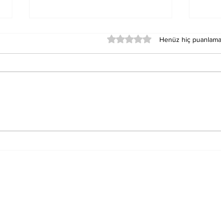
5 üzerinden 0 yıldız
Henüz hiç puanlama
Merkür Balık Burcunun
Sat
Der
Sağlık Üzerindeki
Oku
Etkileri