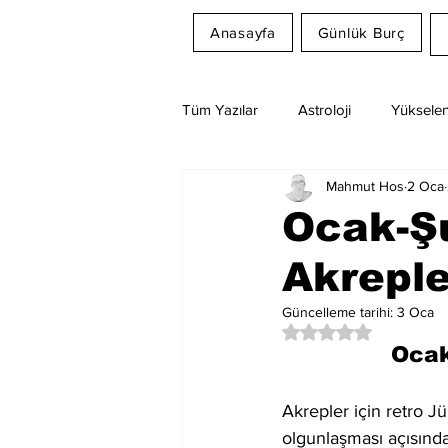
Anasayfa
Günlük Burç
Tüm Yazılar
Astroloji
Yükselen
Mahmut Hos
2 Oca
Rüya Tabirleri
Ay Burcu
Ocak-Şu
Akreple
Güncelleme tarihi:
3 Oca
5 üzerinden NaN yıl
Ocak
Akrepler için retro Jü
olgunlaşması açısında