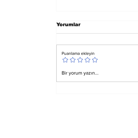
Yorumlar
Puanlama ekleyin
Ay Yay Burcunda
Bir yorum yazın...
Akreplere Etkileri