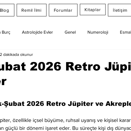
Kitaplar
Blog
Remil İlmi
Forumlar
İletişim
 Burç
Astrolojide Evler
Genel
Numeroloji
Esmal
2 dakikada okunur
Günlük Burç Yorumları
Aylık Burç
Remil İlmi
bat 2026 Retro Jüpi
r
dız
-Şubat 2026 Retro Jüpiter ve Akrepl
piter, özellikle içsel büyüme, ruhsal uyanış ve kişisel karar
n güçlü bir dönemi işaret eder. Bu süreçte kişi dış dünya