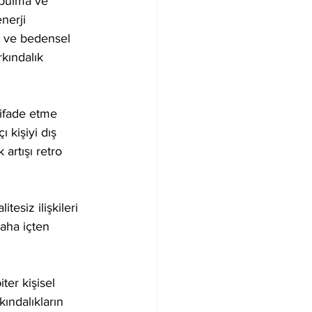
m bulma ve 
nerji 
 ve bedensel 
kındalık 
 ifade etme 
ı kişiyi dış 
artışı retro 
esiz ilişkileri 
aha içten 
er kişisel 
kındalıkların 