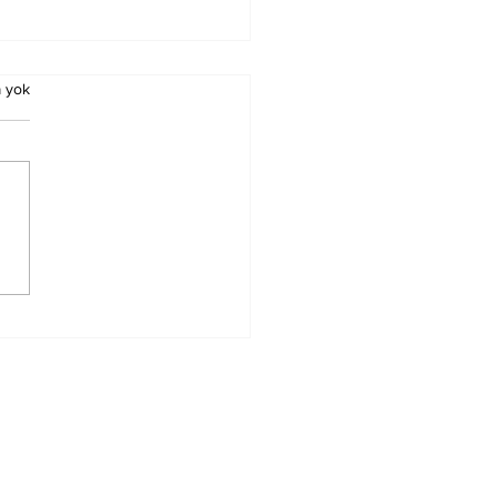
 yok
ürn Koç Birinci
ecedeyken
nacak Esmalar