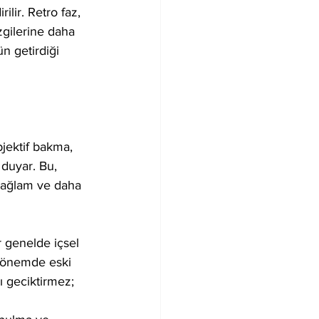
lir. Retro faz, 
gilerine daha 
n getirdiği 
bjektif bakma, 
 duyar. Bu, 
 sağlam ve daha 
r genelde içsel 
 dönemde eski 
ı geciktirmez; 