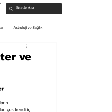
ar
Astroloji ve Sağlık
ter ve
er
ların 
dan çok kendi iç 