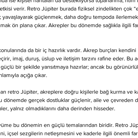
nda ise kişisel haritaları da destekliyorsa toparlanma, riti
kisi verir. Retro Jüpiter burada fiziksel zindelikten çok “e
r; yavaşlayarak güçlenmek, daha doğru tempoda ilerlemek
umak ön plana çıkar. Akrepler bu dönemde sağlıkla ilgili far
nularında da bir iç hazırlık vardır. Akrep burçları kendini
rir, imaj, duruş, üslup ve iletişim tarzını rafine eder. Bu aç
üçlü bir şekilde yansıtmaya hazırlar; ancak bu görünürlük 
anlamıyla açığa çıkar.
n retro Jüpiter, akreplere doğru kişilerle bağ kurma ve kalit
Bu dönemde gerçek dostluklar güçlenir, aile ve çevreden d
pler, yalnız olmadıklarını daha derinden hisseder.
üme bu dönemin en güçlü temalarından biridir. Retro Jüpit
i, içsel sezgilerin netleşmesini ve kaderle ilgili önemli far