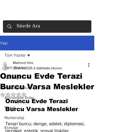
Yazı
Tüm Yazılar
Mahmut Hos
Tüm Yazılar
28 Ara 2025
2 dakikada okunur
Onuncu Evde Terazi
Astroloji
Burcu Varsa Meslekler
Yükselen Burç
5 üzerinden NaN yıldız
Astrolojide Evler
Onuncu Evde Terazi 
Genel
Burcu Varsa Meslekler
Numeroloji
Terazi burcu; denge, adalet, diplomasi, 
Esmalar
nezaket, estetik, sosyal ilişkiler, 