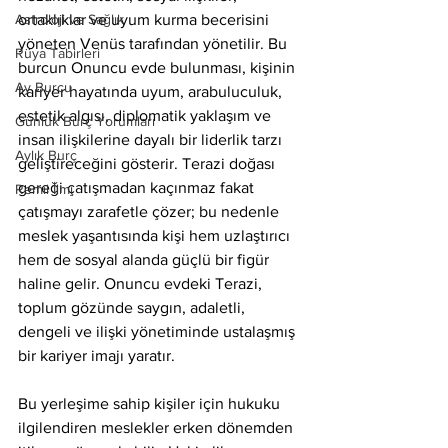
Astroloji ve Sağlık
ortaklıklar ve uyum kurma becerisini 
yöneten Venüs tarafından yönetilir. Bu 
Rüya Tabirleri
burcun Onuncu evde bulunması, kişinin 
Ay Burcu
kariyer hayatında uyum, arabuluculuk, 
estetik algısı, diplomatik yaklaşım ve 
Günlük Burç Yorumları
insan ilişkilerine dayalı bir liderlik tarzı 
Aylık Burç
geliştireceğini gösterir. Terazi doğası 
gereği çatışmadan kaçınmaz fakat 
Remil İlmi
çatışmayı zarafetle çözer; bu nedenle 
meslek yaşantısında kişi hem uzlaştırıcı 
hem de sosyal alanda güçlü bir figür 
haline gelir. Onuncu evdeki Terazi, 
toplum gözünde saygın, adaletli, 
dengeli ve ilişki yönetiminde ustalaşmış 
bir kariyer imajı yaratır.
Bu yerleşime sahip kişiler için hukuku 
ilgilendiren meslekler erken dönemden 