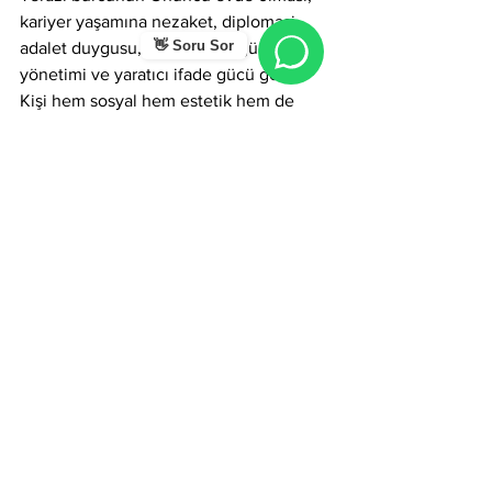
kariyer yaşamına nezaket, diplomasi, 
👋 Soru Sor
adalet duygusu, estetik algı, güçlü ilişki 
yönetimi ve yaratıcı ifade gücü getirir. 
Kişi hem sosyal hem estetik hem de 
hukuki alanlarda parlayan bir figür 
haline gelir ve kariyer yolunda zarafetle 
ilerleyen bir uzlaştırıcı lider olarak 
tanınır.
Meslekler
Onuncu Ev
Terazi Burcu
Astroloji
Hepsini Gör
Son Yazılar