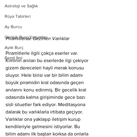
Astroloji ve Sağlık
Rüya Tabirleri
Ay Burcu
Günlük Burç Yorumları
Piramitlerde Gezinen Varlıklar
Aylık Burç
Piramitlerle ilgili çokça eserler var. 
Remil İlmi
Kiminin anıları bu eserlerde ilgi çekiyor 
gizem dereceleri hayli merak konusu 
oluyor. Hele birisi var bir bilim adamı 
büyük piramidin kral odasında geçen 
anılarını konu edinmiş. Bir gecelik kral 
odasında kalma girişiminde gece bazı 
sisli siluetler fark ediyor. Meditasyona 
dalarak bu varlıklarla irtibata geçiyor. 
Varlıklar ona yaklaşıp iletişim kurup 
kendileriyle gelmesini istiyorlar. Bu 
bilim adamı ilk baştan korksa da onlarla 