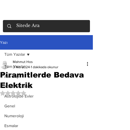
Yazı
Tüm Yazılar
Mahmut Hos
Tüm Yazılar
3 Nis 2024
1 dakikada okunur
Piramitlerde Bedava
Astroloji
Elektrik
Yükselen Burç
5 üzerinden NaN yıldız
Astrolojide Evler
Genel
Numeroloji
Esmalar