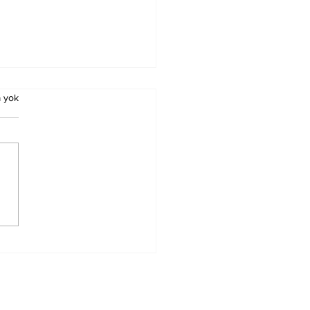
 yok
ürn Koç Birinci
ecedeyken
nacak Esmalar