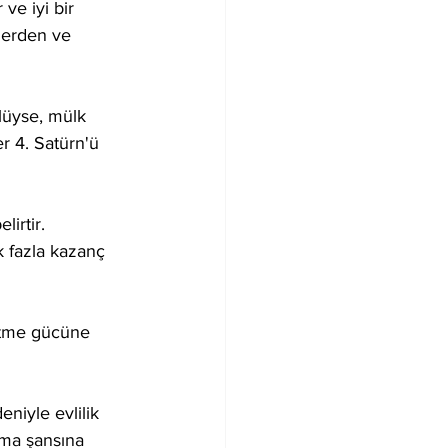
ve iyi bir 
lerden ve 
lüyse, mülk 
er 4. Satürn'ü 
irtir. 
k fazla kazanç 
etme gücüne 
eniyle evlilik 
alma şansına 