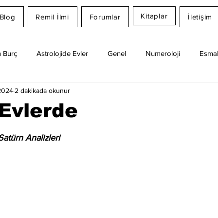
Kitaplar
Blog
Remil İlmi
Forumlar
İletişim
 Burç
Astrolojide Evler
Genel
Numeroloji
Esmal
2024
2 dakikada okunur
Günlük Burç Yorumları
Aylık Burç
Remil İlmi
Evlerde
dız
Satürn Analizleri