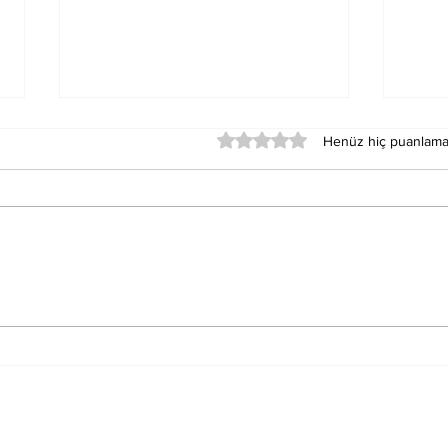
5 üzerinden 0 yıldız
Henüz hiç puanlama
Merkür Balık Burcunun
Sat
Der
Sağlık Üzerindeki
Oku
Etkileri