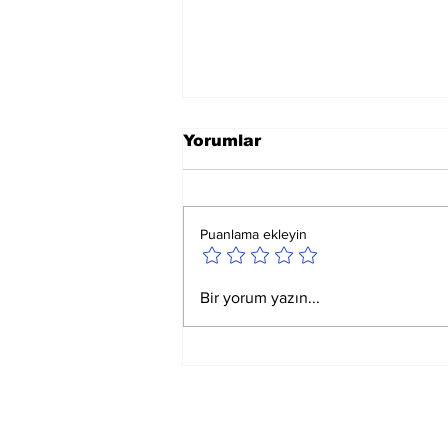
Yorumlar
Puanlama ekleyin
Ay Yay Burcunda
Bir yorum yazın...
Akreplere Etkileri