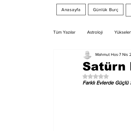
Anasayfa
Günlük Burç
Tüm Yazılar
Astroloji
Yükselen
Mahmut Hos
7 Nis 
Rüya Tabirleri
Ay Burcu
Satürn 
5 üzerinden NaN yıl
Farklı Evlerde Güçlü 