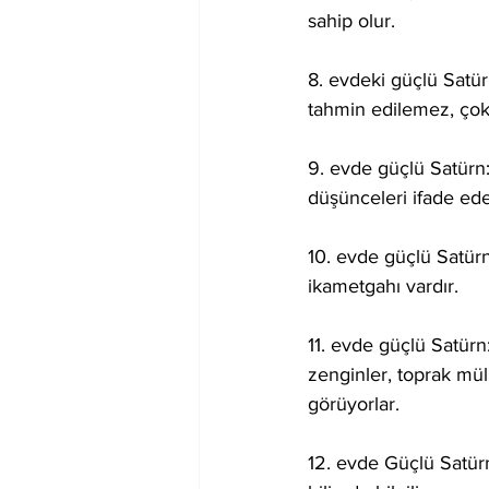
sahip olur.
8. evdeki güçlü Satür
tahmin edilemez, çok şa
9. evde güçlü Satürn:
düşünceleri ifade ede
10. evde güçlü Satürn: 
ikametgahı vardır.
11. evde güçlü Satür
zenginler, toprak mülk
görüyorlar.
12. evde Güçlü Satürn: