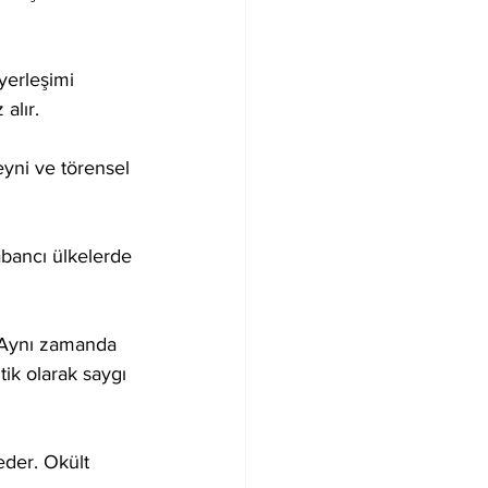
yerleşimi 
 alır.
yni ve törensel 
yabancı ülkelerde 
. Aynı zamanda 
tik olarak saygı 
eder. Okült 