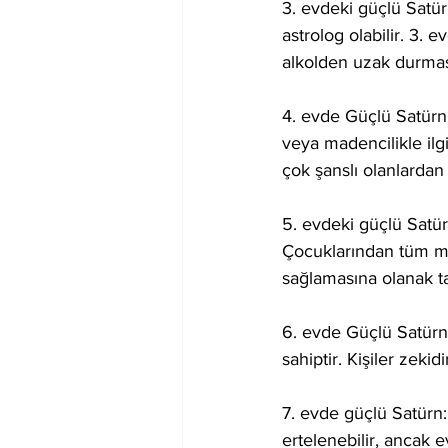
3. evdeki güçlü Satürn
astrolog olabilir. 3.
alkolden uzak durması 
4. evde Güçlü Satürn
veya madencilikle ilgi
çok şanslı olanlardan 
5. evdeki güçlü Satürn
Çocuklarından tüm mut
sağlamasına olanak ta
6. evde Güçlü Satürn
sahiptir. Kişiler zekid
7. evde güçlü Satürn: 
ertelenebilir, ancak e