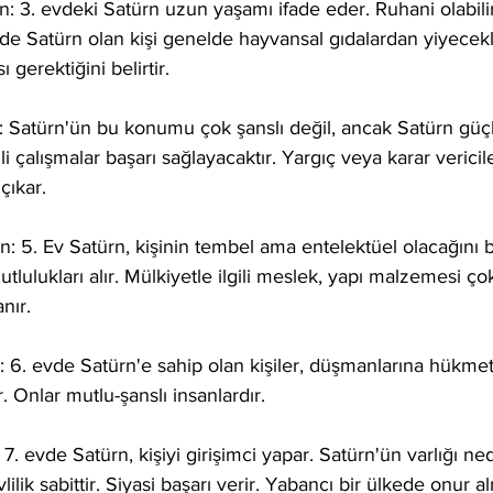
: 3. evdeki Satürn uzun yaşamı ifade eder. Ruhani olabilir 
 evde Satürn olan kişi genelde hayvansal gıdalardan yiyecek
gerektiğini belirtir. 
: Satürn'ün bu konumu çok şanslı değil, ancak Satürn güç
li çalışmalar başarı sağlayacaktır. Yargıç veya karar vericil
çıkar.
: 5. Ev Satürn, kişinin tembel ama entelektüel olacağını bel
lulukları alır. Mülkiyetle ilgili meslek, yapı malzemesi ço
nır.
: 6. evde Satürn'e sahip olan kişiler, düşmanlarına hükm
ir. Onlar mutlu-şanslı insanlardır. 
7. evde Satürn, kişiyi girişimci yapar. Satürn'ün varlığı ned
vlilik sabittir. Siyasi başarı verir. Yabancı bir ülkede onur 