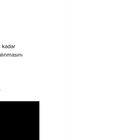
 kadar 
alınmasını 
.