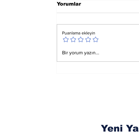
Yorumlar
Puanlama ekleyin
La İlahe İllallah
Bir yorum yazın...
Okumanın
Faydalarından
Yeni Ya