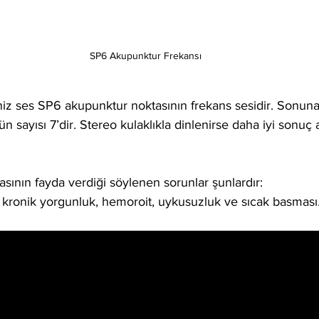
SP6 Akupunktur Frekansı
iz ses SP6 akupunktur noktasının frekans sesidir. Sonuna
n sayısı 7’dir. Stereo kulaklıkla dinlenirse daha iyi sonuç 
ının fayda verdiği söylenen sorunlar şunlardır: 
ği, kronik yorgunluk, hemoroit, uykusuzluk ve sıcak basması