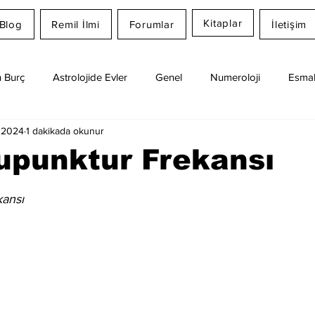
Kitaplar
Blog
Remil İlmi
Forumlar
İletişim
 Burç
Astrolojide Evler
Genel
Numeroloji
Esmal
 2024
1 dakikada okunur
Günlük Burç Yorumları
Aylık Burç
Remil İlmi
upunktur Frekansı
dız
ansı