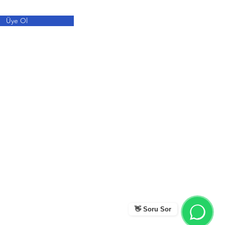
Üye Ol
👋 Soru Sor