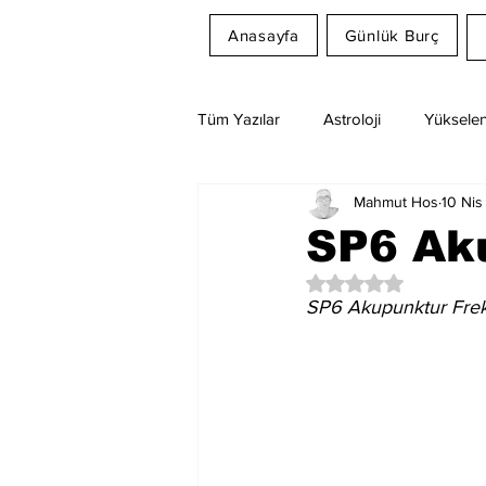
Anasayfa
Günlük Burç
Tüm Yazılar
Astroloji
Yükselen
Mahmut Hos
10 Nis
Rüya Tabirleri
Ay Burcu
SP6 Ak
5 üzerinden NaN yıl
SP6 Akupunktur Frek