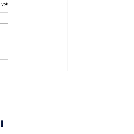
 yok
de Gücünün
daları
l