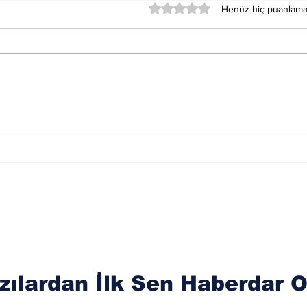
5 üzerinden 0 yıldız
Henüz hiç puanlama
Epifiz Bezi Açıldığında
İra
Fay
Karşılaşılabilecek
Zorluklar
zılardan İlk Sen Haberdar O