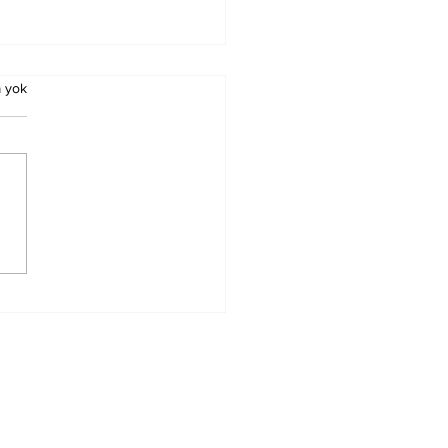
 yok
ürn Koç Birinci
ecedeyken
nacak Esmalar