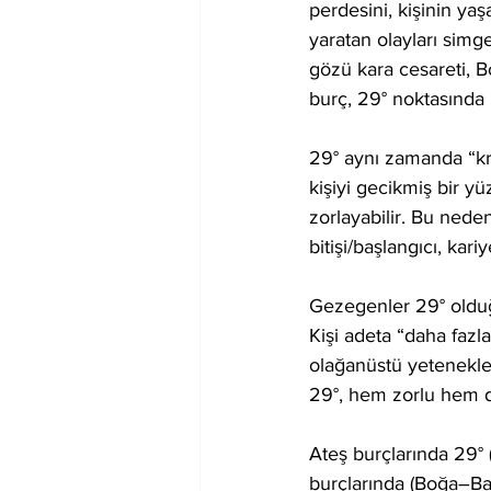
perdesini, kişinin yaş
yaratan olayları simg
gözü kara cesareti, Bo
burç, 29° noktasında 
29° aynı zamanda “kri
kişiyi gecikmiş bir yü
zorlayabilir. Bu nede
bitişi/başlangıcı, kari
Gezegenler 29° olduğu
Kişi adeta “daha fazl
olağanüstü yetenekler
29°, hem zorlu hem de
Ateş burçlarında 29° 
burçlarında (Boğa–Ba