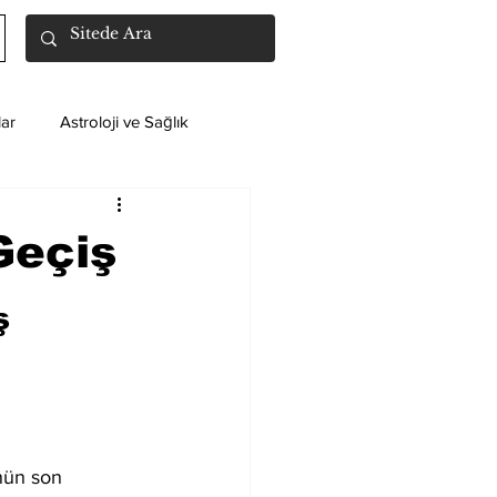
ar
Astroloji ve Sağlık
Geçiş
ş
nün son 