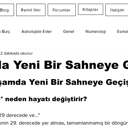
Kitaplar
Blog
Remil İlmi
Forumlar
İletişim
 Burç
Astrolojide Evler
Genel
Numeroloji
Esmal
2 dakikada okunur
Günlük Burç Yorumları
Aylık Burç
Remil İlmi
a Yeni Bir Sahneye 
dız
şamda Yeni Bir Sahneye Geçi
° neden hayatı değiştirir?
29 derecede ve..."
genin 29. derecede yer alması, tamamlanmamış bir döngü