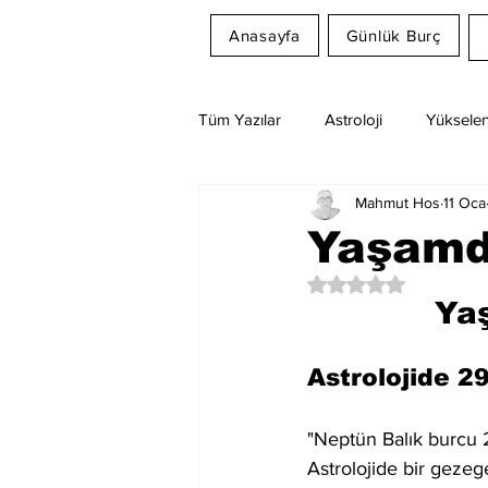
Anasayfa
Günlük Burç
Tüm Yazılar
Astroloji
Yükselen
Mahmut Hos
11 Oca
Rüya Tabirleri
Ay Burcu
Yaşamd
5 üzerinden NaN yıl
Ya
Astrolojide 29
"Neptün Balık burcu 
Astrolojide bir geze