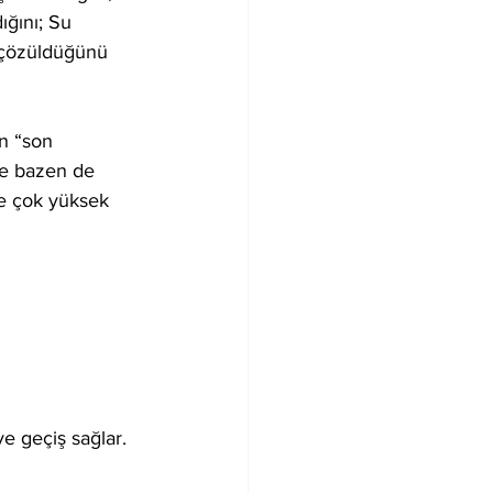
ığını; Su 
 çözüldüğünü 
n “son 
ve bazen de 
de çok yüksek 
ye geçiş sağlar.