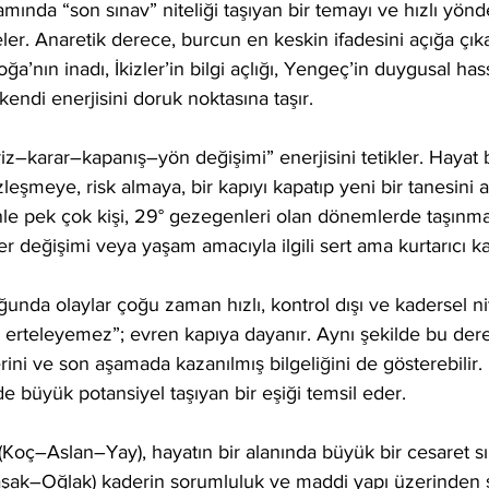
amında “son sınav” niteliği taşıyan bir temayı ve hızlı yön
eler. Anaretik derece, burcun en keskin ifadesini açığa çıka
ğa’nın inadı, İkizler’in bilgi açlığı, Yengeç’in duygusal ha
kendi enerjisini doruk noktasına taşır.
z–karar–kapanış–yön değişimi” enerjisini tetikler. Hayat
zleşmeye, risk almaya, bir kapıyı kapatıp yeni bir tanesini
nle pek çok kişi, 29° gezegenleri olan dönemlerde taşınma, 
yer değişimi veya yaşam amacıyla ilgili sert ama kurtarıcı kar
nda olaylar çoğu zaman hızlı, kontrol dışı ve kadersel nitel
a erteleyemez”; evren kapıya dayanır. Aynı şekilde bu dere
ini ve son aşamada kazanılmış bilgeliğini de gösterebilir
 büyük potansiyel taşıyan bir eşiği temsil eder.
(Koç–Aslan–Yay), hayatın bir alanında büyük bir cesaret sı
şak–Oğlak) kaderin sorumluluk ve maddi yapı üzerinden şe