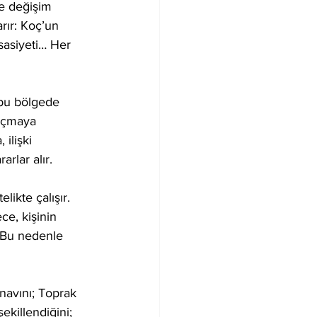
de değişim 
rır: Koç’un 
ssasiyeti… Her 
 bu bölgede 
 açmaya 
ilişki 
arlar alır.
ikte çalışır. 
ce, kişinin 
. Bu nedenle 
navını; Toprak 
killendiğini; 