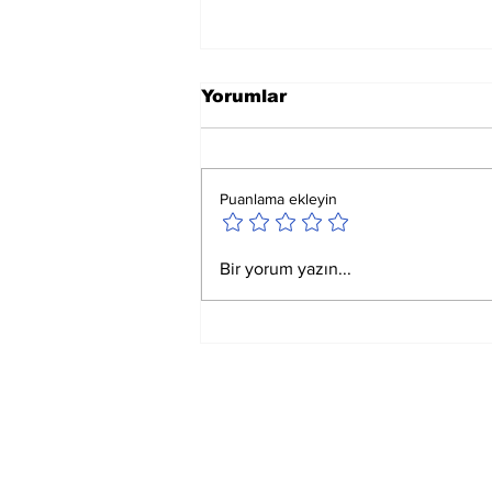
Yorumlar
Puanlama ekleyin
Ay Yay Burcunda
Bir yorum yazın...
Akreplere Etkileri