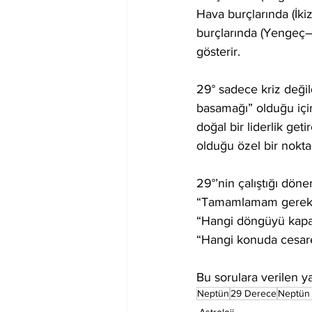
Hava burçlarında (İkiz
burçlarında (Yengeç–
gösterir.
29° sadece kriz değil
basamağı” olduğu için
doğal bir liderlik get
olduğu özel bir nokta
29°’nin çalıştığı dön
“Tamamlamam gereke
“Hangi döngüyü kapa
“Hangi konuda cesare
Bu sorulara verilen y
Neptün
29 Derece
Neptün