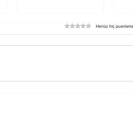
5 üzerinden 0 yıldız
Henüz hiç puanlama
Merkür Balık Burcunun
Sat
Der
Sağlık Üzerindeki
Oku
Etkileri