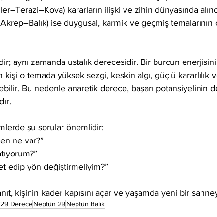
ler–Terazi–Kova) kararların ilişki ve zihin dünyasında alınd
Akrep–Balık) ise duygusal, karmik ve geçmiş temalarının
dir; aynı zamanda ustalık derecesidir. Bir burcun enerjisini
 kişi o temada yüksek sezgi, keskin algı, güçlü kararlılık 
irebilir. Bu nedenle anaretik derece, başarı potansiyelinin 
dır.
emlerde şu sorular önemlidir:
n ne var?”
tıyorum?”
t edip yön değiştirmeliyim?”
anıt, kişinin kader kapısını açar ve yaşamda yeni bir sahne
 29 Derece
Neptün 29
Neptün Balık