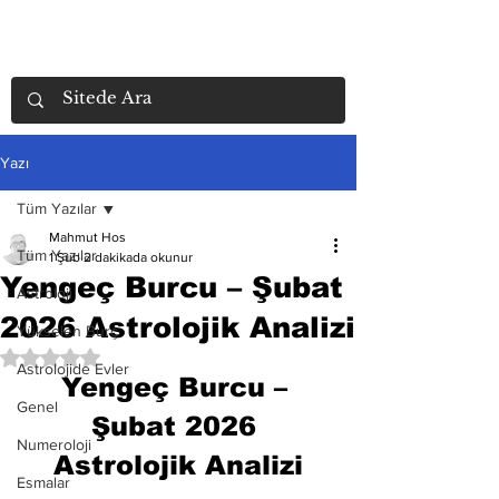
Yazı
Tüm Yazılar
Mahmut Hos
Tüm Yazılar
1 Şub
2 dakikada okunur
Yengeç Burcu – Şubat
Astroloji
2026 Astrolojik Analizi
Yükselen Burç
5 üzerinden NaN yıldız
Astrolojide Evler
Yengeç Burcu – 
Genel
Şubat 2026 
Numeroloji
Astrolojik Analizi
Esmalar