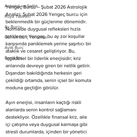
Astroloji ve Sağlık
Yengeç Burcu – Şubat 2026 Astrolojik 
Analizi: Şubat 2026 Yengeç burcu için 
Rüya Tabirleri
beklenmedik bir güçlenme dönemidir. 
Ay Burcu
Normalde duygusal refleksleri hızla 
tetiklenen Yengeç, bu ay zor koşullar 
Günlük Burç Yorumları
karşısında paniklemek yerine şaşırtıcı bir 
Aylık Burç
ataklık ve cesaret geliştiriyor. Bu, 
Remil İlmi
içgüdüsel bir liderlik enerjisidir; kriz 
anlarında devreye giren bir netlik getirir. 
Dışarıdan bakıldığında herkesin geri 
çekildiği ortamda, senin içsel bir komuta 
moduna geçtiğin görülür.
Ayın enerjisi, insanların kaçtığı riskli 
alanlarda senin kontrol sağlamanı 
destekliyor. Özellikle finansal kriz, aile 
içi çatışma veya duygusal karmaşa gibi 
stresli durumlarda, içinden bir yönetici 