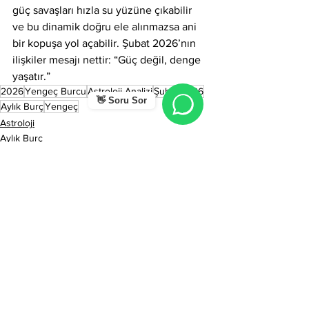
güç savaşları hızla su yüzüne çıkabilir 
ve bu dinamik doğru ele alınmazsa ani 
bir kopuşa yol açabilir. Şubat 2026’nın 
ilişkiler mesajı nettir: “Güç değil, denge 
yaşatır.”
2026
Yengeç Burcu
Astroloji Analizi
Şubat 2026
👋 Soru Sor
Aylık Burç
Yengeç
Astroloji
Aylık Burç
Hepsini Gör
Son Yazılar