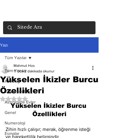
Yazı
Tüm Yazılar
Mahmut Hos
Tüm Yazılar
11 Oca
2 dakikada okunur
Yükselen İkizler Burcu
Astroloji
Özellikleri
Yükselen Burç
5 üzerinden NaN yıldız
Astrolojide Evler
Yükselen İkizler Burcu 
Genel
Özellikleri
Numeroloji
Zihin hızlı çalışır; merak, öğrenme isteği 
Esmalar
ve hareketlilik belirgindir.