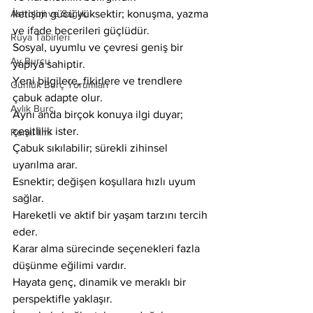
Astroloji ve Sağlık
İletişim gücü yüksektir; konuşma, yazma 
ve ifade becerileri güçlüdür.
Rüya Tabirleri
Sosyal, uyumlu ve çevresi geniş bir 
Ay Burcu
yapıya sahiptir.
Yeni bilgilere, fikirlere ve trendlere 
Günlük Burç Yorumları
çabuk adapte olur.
Aylık Burç
Aynı anda birçok konuya ilgi duyar; 
çeşitlilik ister.
Remil İlmi
Çabuk sıkılabilir; sürekli zihinsel 
uyarılma arar.
Esnektir; değişen koşullara hızlı uyum 
sağlar.
Hareketli ve aktif bir yaşam tarzını tercih 
eder.
Karar alma sürecinde seçenekleri fazla 
düşünme eğilimi vardır.
Hayata genç, dinamik ve meraklı bir 
perspektifle yaklaşır.