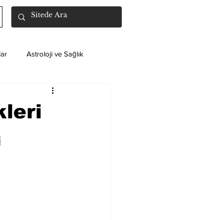
ar
Astroloji ve Sağlık
leri
i