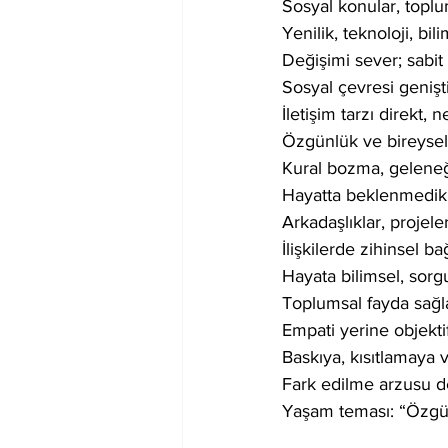
Sosyal konular, toplum
Yenilik, teknoloji, bil
Değişimi sever; sabi
Sosyal çevresi genişti
İletişim tarzı direkt,
Özgünlük ve bireysell
Kural bozma, geleneğ
Hayatta beklenmedik y
Arkadaşlıklar, projele
İlişkilerde zihinsel ba
Hayata bilimsel, sorgu
Toplumsal fayda sağla
Empati yerine objektif
Baskıya, kısıtlamaya 
Fark edilme arzusu de
Yaşam teması: “Özgürl