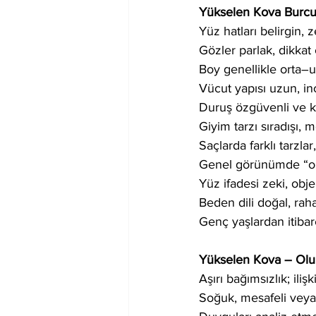
Yükselen Kova Burcu Ö
Yüz hatları belirgin, z
Gözler parlak, dikkat 
Boy genellikle orta–uz
Vücut yapısı uzun, inc
Duruş özgüvenli ve ke
Giyim tarzı sıradışı,
Saçlarda farklı tarzlar
Genel görünümde “orij
Yüz ifadesi zeki, ob
Beden dili doğal, raha
Genç yaşlardan itibaren
Yükselen Kova – Ol
Aşırı bağımsızlık; ili
Soğuk, mesafeli vey