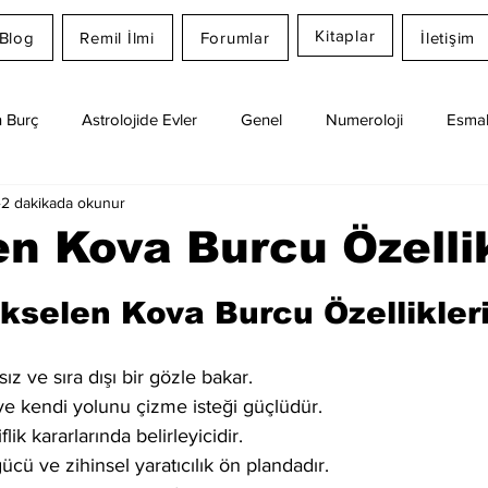
Kitaplar
Blog
Remil İlmi
Forumlar
İletişim
 Burç
Astrolojide Evler
Genel
Numeroloji
Esmal
2 dakikada okunur
Günlük Burç Yorumları
Aylık Burç
Remil İlmi
n Kova Burcu Özellik
dız
kselen Kova Burcu Özellikler
z ve sıra dışı bir gözle bakar.
 ve kendi yolunu çizme isteği güçlüdür.
flik kararlarında belirleyicidir.
ücü ve zihinsel yaratıcılık ön plandadır.