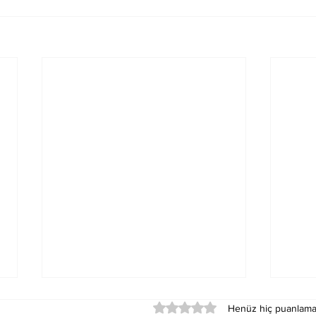
5 üzerinden 0 yıldız
Henüz hiç puanlama