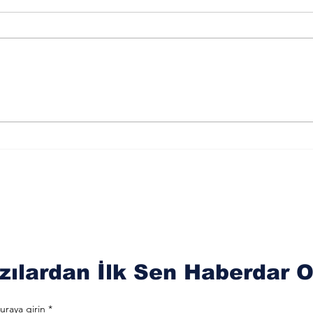
Merkür Balık Burcunun
Sat
Der
Sağlık Üzerindeki
Oku
Etkileri
zılardan İlk Sen Haberdar O
uraya girin