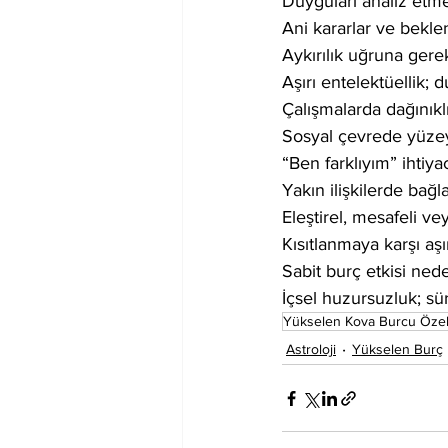
Duyguları analiz etme 
Ani kararlar ve beklen
Aykırılık uğruna gerek
Aşırı entelektüellik;
Çalışmalarda dağınıklı
Sosyal çevrede yüzey
“Ben farklıyım” ihtiya
Yakın ilişkilerde bağ
Eleştirel, mesafeli ve
Kısıtlanmaya karşı aşır
Sabit burç etkisi nedeni
İçsel huzursuzluk; sür
Yükselen Kova Burcu Özell
Astroloji
Yükselen Burç