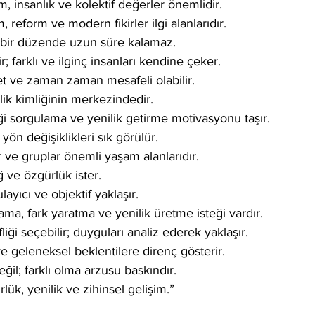
, insanlık ve kolektif değerler önemlidir.
im, reform ve modern fikirler ilgi alanlarıdır.
t bir düzende uzun süre kalamaz.
r; farklı ve ilginç insanları kendine çeker.
 net ve zaman zaman mesafeli olabilir.
ik kimliğinin merkezindedir.
i sorgulama ve yenilik getirme motivasyonu taşır.
ön değişiklikleri sık görülür.
r ve gruplar önemli yaşam alanlarıdır.
ğ ve özgürlük ister.
layıcı ve objektif yaklaşır.
ma, fark yaratma ve yenilik üretme isteği vardır.
liği seçebilir; duyguları analiz ederek yaklaşır.
ve geleneksel beklentilere direnç gösterir.
ğil; farklı olma arzusu baskındır.
ük, yenilik ve zihinsel gelişim.”