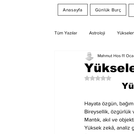
Anasayfa
Günlük Burç
Tüm Yazılar
Astroloji
Yükselen
Mahmut Hos
11 Oca
Rüya Tabirleri
Ay Burcu
Yüksele
5 üzerinden NaN yıl
Yü
Hayata özgün, bağımsı
Bireysellik, özgürlük
Mantık, akıl ve objekti
Yüksek zekâ, analiz g