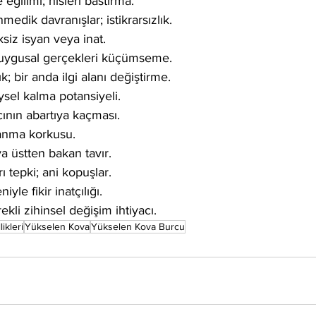
eğilimi; hisleri bastırma.
medik davranışlar; istikrarsızlık.
siz isyan veya inat.
 duygusal gerçekleri küçümseme.
k; bir anda ilgi alanı değiştirme.
sel kalma potansiyeli.
cının abartıya kaçması.
lanma korkusu.
ya üstten bakan tavır.
ı tepki; ani kopuşlar.
yle fikir inatçılığı.
ekli zihinsel değişim ihtiyacı.
ikleri
Yükselen Kova
Yükselen Kova Burcu