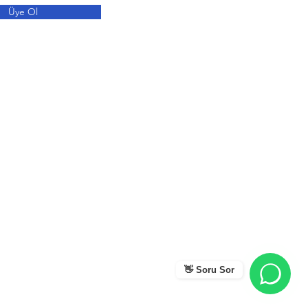
Üye Ol
👋 Soru Sor