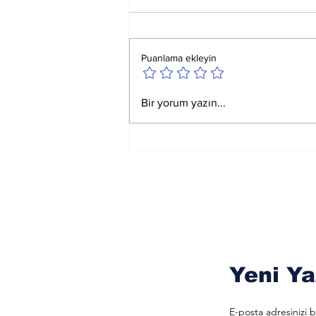
Puanlama ekleyin
Ay Yay Burcunda
Bir yorum yazın...
Akreplere Etkileri
Yeni Ya
E-posta adresinizi b