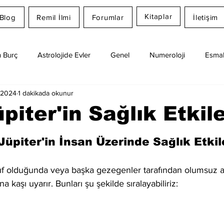
Kitaplar
Blog
Remil İlmi
Forumlar
İletişim
 Burç
Astrolojide Evler
Genel
Numeroloji
Esmal
 2024
1 dakikada okunur
Günlük Burç Yorumları
Aylık Burç
Remil İlmi
piter'in Sağlık Etkile
dız
Jüpiter'in İnsan Üzerinde Sağlık Etkile
yıf olduğunda veya başka gezegenler tarafından olumsuz aç
ına kaşı uyarır. Bunları şu şekilde sıralayabiliriz: 