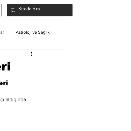
ar
Astroloji ve Sağlık
ri
ri 
ı aldığında 