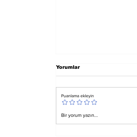
Yorumlar
Puanlama ekleyin
Ay Yay Burcunda
Bir yorum yazın...
Akreplere Etkileri