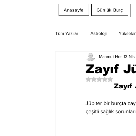
Anasayfa
Günlük Burç
Tüm Yazılar
Astroloji
Yükselen
Mahmut Hos
13 Nis
Rüya Tabirleri
Ay Burcu
Zayıf Jü
5 üzerinden NaN yıl
Zayıf 
Jüpiter bir burçta za
çeşitli sağlık sorunlar