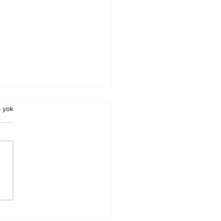
 yok
ürn Koç Birinci
ecedeyken
nacak Esmalar