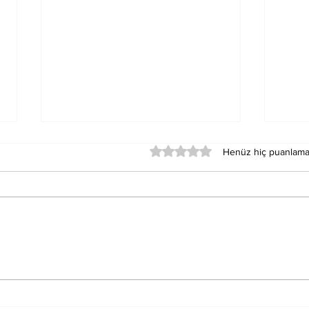
5 üzerinden 0 yıldız
Henüz hiç puanlama
Merkür Balık Burcunun
Sat
Der
Sağlık Üzerindeki
Oku
Etkileri