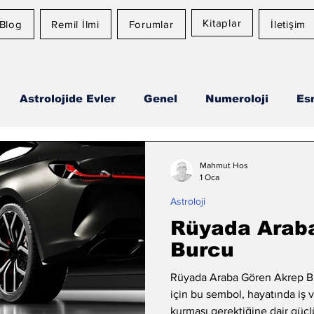
Kitaplar
Blog
Remil İlmi
Forumlar
İletişim
Astrolojide Evler
Genel
Numeroloji
Es
Ay Burcu
Günlük Burç Yorumları
Aylık Burç
Mahmut Hos
1 Oca
Astroloji
Rüyada Arab
Burcu
Rüyada Araba Gören Akrep B
için bu sembol, hayatında iş 
kurması gerektiğine dair güçlü 