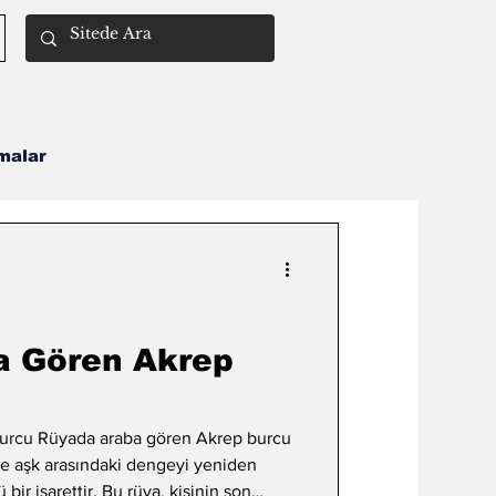
malar
Remil İlmi
a Gören Akrep
urcu Rüyada araba gören Akrep burcu
ve aşk arasındaki dengeyi yeniden
bir işarettir. Bu rüya, kişinin son