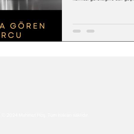
dönemde bazı konuları erteled
ve kendisini zorlayan meselel
gösterir. Bilinçaltı, Akrep’e 
gerektiğini” hatırlatmaktadır.
olayları olduğundan g
© 2024 Mahmut Hoş. Tüm hakları saklıdır.