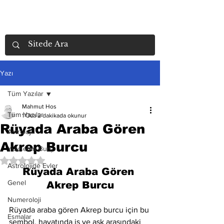
Yazı
Tüm Yazılar
Mahmut Hos
Tüm Yazılar
1 Oca
2 dakikada okunur
Rüyada Araba Gören
Astroloji
Akrep Burcu
Yükselen Burç
5 üzerinden NaN yıldız
Astrolojide Evler
Rüyada Araba Gören 
Genel
Akrep Burcu
Numeroloji
Rüyada araba gören Akrep burcu için bu 
Esmalar
sembol, hayatında iş ve aşk arasındaki 