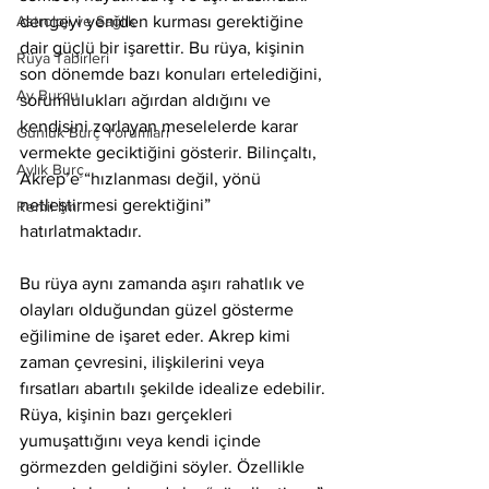
Astroloji ve Sağlık
dengeyi yeniden kurması gerektiğine 
dair güçlü bir işarettir. Bu rüya, kişinin 
Rüya Tabirleri
son dönemde bazı konuları ertelediğini, 
Ay Burcu
sorumlulukları ağırdan aldığını ve 
kendisini zorlayan meselelerde karar 
Günlük Burç Yorumları
vermekte geciktiğini gösterir. Bilinçaltı, 
Aylık Burç
Akrep’e “hızlanması değil, yönü 
netleştirmesi gerektiğini” 
Remil İlmi
hatırlatmaktadır.
Bu rüya aynı zamanda aşırı rahatlık ve 
olayları olduğundan güzel gösterme 
eğilimine de işaret eder. Akrep kimi 
zaman çevresini, ilişkilerini veya 
fırsatları abartılı şekilde idealize edebilir. 
Rüya, kişinin bazı gerçekleri 
yumuşattığını veya kendi içinde 
görmezden geldiğini söyler. Özellikle 