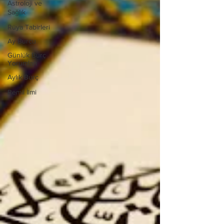
Astroloji ve
Sağlık
Rüya Tabirleri
Ay Burcu
Günlük Burç
Yorumları
Aylık Burç
Remil İlmi