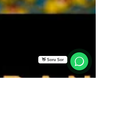
👋 Soru Sor