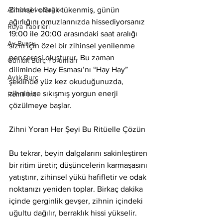
Astroloji ve Sağlık
Zihinsel olarak tükenmiş, günün 
ağırlığını omuzlarınızda hissediyorsanız 
Rüya Tabirleri
19:00 ile 20:00 arasındaki saat aralığı 
Ay Burcu
sizin için özel bir zihinsel yenilenme 
penceresi oluşturur. Bu zaman 
Günlük Burç Yorumları
diliminde Hay Esması’nı “Hay Hay” 
Aylık Burç
şeklinde yüz kez okuduğunuzda, 
zihninize sıkışmış yorgun enerji 
Remil İlmi
çözülmeye başlar.
Zihni Yoran Her Şeyi Bu Ritüelle Çözün
Bu tekrar, beyin dalgalarını sakinleştiren 
bir ritim üretir; düşüncelerin karmaşasını 
yatıştırır, zihinsel yükü hafifletir ve odak 
noktanızı yeniden toplar. Birkaç dakika 
içinde gerginlik gevşer, zihnin içindeki 
uğultu dağılır, berraklık hissi yükselir.