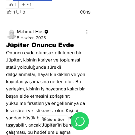
1
1
0
19
Mahmut Hos
5 Haziran 2025
Jüpiter Onuncu Evde
Onuncu evde olumsuz etkilenen bir 
Jüpiter, kişinin kariyer ve toplumsal 
statü yolculuğunda sürekli 
dalgalanmalar, hayal kırıklıkları ve yön 
kayıpları yaşamasına neden olur. Bu 
yerleşim, kişinin iş hayatında kalıcı bir 
başarı elde etmesini zorlaştırır; 
yükselme fırsatları ya engellenir ya da 
kısa süreli ve istikrarsız olur. Kişi bir 
yandan büyük hedefler ve idealler 
👋 Soru Sor
taşıyabilir, ancak Jüpiter’in burada zayıf 
çalışması, bu hedeflere ulaşma 