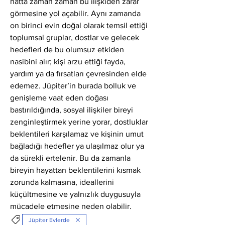
hatta zaman zaman bu ilişkiden zarar 
görmesine yol açabilir. Aynı zamanda 
on birinci evin doğal olarak temsil ettiği 
toplumsal gruplar, dostlar ve gelecek 
hedefleri de bu olumsuz etkiden 
nasibini alır; kişi arzu ettiği fayda, 
yardım ya da fırsatları çevresinden elde 
edemez. Jüpiter’in burada bolluk ve 
genişleme vaat eden doğası 
bastırıldığında, sosyal ilişkiler bireyi 
zenginleştirmek yerine yorar, dostluklar 
beklentileri karşılamaz ve kişinin umut 
bağladığı hedefler ya ulaşılmaz olur ya 
da sürekli ertelenir. Bu da zamanla 
bireyin hayattan beklentilerini kısmak 
zorunda kalmasına, ideallerini 
küçültmesine ve yalnızlık duygusuyla 
mücadele etmesine neden olabilir.
Jüpiter Evlerde