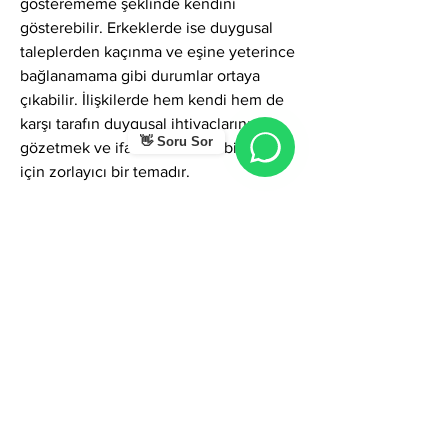
gösterememe şeklinde kendini 
gösterebilir. Erkeklerde ise duygusal 
taleplerden kaçınma ve eşine yeterince 
bağlanamama gibi durumlar ortaya 
çıkabilir. İlişkilerde hem kendi hem de 
karşı tarafın duygusal ihtiyaçlarını 
👋 Soru Sor
gözetmek ve ifade etmek bu bireyler 
için zorlayıcı bir temadır.
Hayatınızda sık sık kısa mesafeli 
seyahatler, aniden gelişen yaşam 
değişimleri ve pek çok tanıdıkla 
yüzeysel temaslar olabilir. Ancak gerçek 
dostluk kurmakta zorlanabilirsiniz çünkü 
sizin için çoğu ilişki iş ve fayda 
temellidir. Başkalarına yardım etmeye 
yatkın olsanız da bu yardımı genellikle 
duygusal değil, pratik çözümler 
şeklinde sunarsınız.