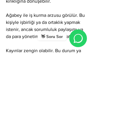
kırıklığına dönüşebilir.
Ağabey ile iş kurma arzusu görülür. Bu 
kişiyle işbirliği ya da ortaklık yapmak 
istenir, ancak sorumluluk paylaşımı ya 
da para yönetimi gerginlik yaratabilir.
👋 Soru Sor
Kayınlar zengin olabilir. Bu durum ya 
kişiye maddi-manevi destek olarak 
yansır ya da tam tersi, kıskançlık, 
dışlama ve uzak durma gibi negatif bir 
etkileşim doğurabilir.
Kavgadan ve yasa dışı işlerden uzak 
durması çok önemlidir. Aksi takdirde bu 
kişi, adli sorunlar, sosyal itibar kaybı 
veya çevresel sıkıntılarla karşı karşıya 
kalabilir. Enerjisini olumsuz ortamlara 
kaptırmaması hayat kalitesini belirler.