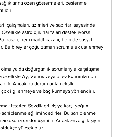
sağlıklarına özen göstermeleri, beslenme 
lidir.
arlı çalışmaları, azimleri ve sabırları sayesinde 
 Özellikle astrolojik haritaları destekliyorsa, 
. Bu başarı, hem maddi kazanç hem de sosyal 
ir. Bu bireyler çoğu zaman sorumluluk üstlenmeyi 
olma ya da doğurganlık sorunlarıyla karşılaşma 
nda özellikle Ay, Venüs veya 5. ev konumları bu 
labilir. Ancak bu durum onları eksik 
a çok ilgilenmeye ve bağ kurmaya yönlendirir.
mak isterler. Sevdikleri kişiye karşı yoğun 
e sahiplenme eğilimindedirler. Bu sahiplenme 
 arzusuna da dönüşebilir. Ancak sevdiği kişiyle 
 oldukça yüksek olur.