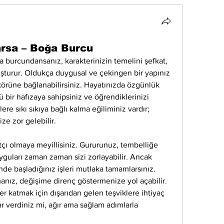
arsa – Boğa Burcu
a burcundansanız, karakterinizin temelini şefkat, 
şturur. Oldukça duygusal ve çekingen bir yapınız 
ü körüne bağlanabilirsiniz. Hayatınızda özgünlük 
 bir hafızaya sahipsiniz ve öğrendiklerinizi 
e sıkı sıkıya bağlı kalma eğiliminiz vardır; 
ze zor gelebilir.
çı olmaya meyillisiniz. Gururunuz, tembelliğe 
yguları zaman zaman sizi zorlayabilir. Ancak 
sinde başladığınız işleri mutlaka tamamlarsınız. 
lmanız, değişime direnç göstermenize yol açabilir. 
r katmak için dışarıdan gelen teşviklere ihtiyaç 
ar verdiniz mi, ağır ama sağlam adımlarla 