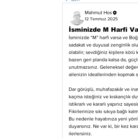
Mahmut Hos
12 Temmuz 2025
İsminizde M Harfi V
İsminizde “M” harfi varsa ve Boğ
sadakat ve duyusal zenginlik olu
olabilir; sevdiğiniz kişilere kör
bazen geri planda kalsa da, güçlü
unutmazsınız. Geleneksel değerler
ailenizin ideallerinden kopmak si
Dar görüşlü, muhafazakâr ve inat
kaçma isteğiniz ve kıskançlık du
istikrarlı ve kararlı yapınız saye
Fikirlerinize sıkı sıkıya bağlı ka
Bu nedenle hayatınıza yeni yönle
duyarsınız. Ne var ki, bir kez kar
ilerlersiniz.