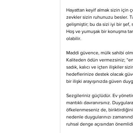
Hayattan keyif almak sizin için ç
zevkler sizin ruhunuzu besler. 
gelişmiştir; bu da sizi iyi bir şef,
Hoş ve yumuşak bir konuşma tarzı
olabilir.
Maddi güvence, mülk sahibi olmak
Kaliteden ödün vermezsiniz; “en i
sadık, kalıcı ve içten ilişkiler siz
hedeflerinize destek olacak güveni
bir ilişki arayışınızda güven duy
Sezgileriniz güçlüdür. Ev yönetim
mantıklı davranırsınız. Duygular
öfkelenmeseniz de, biriktirdiğini
nedenle duygularınızı zamanında
ruhsal denge açısından önemlidi