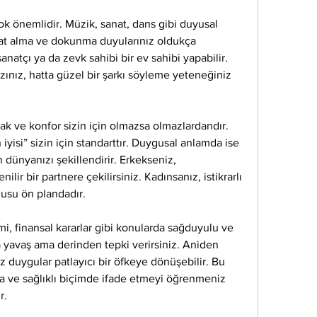
ok önemlidir. Müzik, sanat, dans gibi duyusal 
Tat alma ve dokunma duyularınız oldukça 
 sanatçı ya da zevk sahibi bir ev sahibi yapabilir. 
nız, hatta güzel bir şarkı söyleme yeteneğiniz 
 ve konfor sizin için olmazsa olmazlardandır. 
yisi” sizin için standarttır. Duygusal anlamda ise 
in dünyanızı şekillendirir. Erkekseniz, 
lir bir partnere çekilirsiniz. Kadınsanız, istikrarlı 
gusu ön plandadır.
i, finansal kararlar gibi konularda sağduyulu ve 
a yavaş ama derinden tepki verirsiniz. Aniden 
z duygular patlayıcı bir öfkeye dönüşebilir. Bu 
 ve sağlıklı biçimde ifade etmeyi öğrenmeniz 
r.