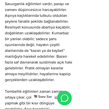
Savurganlık eğilimleri vardır; parayı ve 
zamanı düşüncesizce harcayabilirler. 
Aşırıya kaçtıklarında tutkulu oldukları 
şeylere fanatik şekilde bağlanabilirler. 
Resmiyet konusunda abartıya kaçabilir, 
doğallıktan uzaklaşabilirler. Kumarbaz 
bir yanları olabilir; sadece şans 
oyunlarında değil, hayatın çeşitli 
alanlarında da “kazan ya da kaybet” 
mantığıyla hareket edebilirler. Bazen 
fazla saf davranarak suistimale açık hale 
gelebilirler. Pratik olmayan kararlar 
almaya meyillidirler; hayallerine kapılıp 
gerçeklerden uzaklaşabilirler.
Tembellik eğilimleri zaman zaman 
👋 Soru Sor
ortaya çıkar; çok şey hayal edip az şey 
yapmak gibi bir kısır döngüye 
girebilirler. Aşırı hoşgörülü 