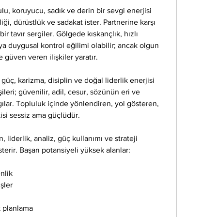
u, koruyucu, sadık ve derin bir sevgi enerjisi 
rliği, dürüstlük ve sadakat ister. Partnerine karşı 
 tavır sergiler. Gölgede kıskançlık, hızlı 
 duygusal kontrol eğilimi olabilir; ancak olgun 
e güven veren ilişkiler yaratır.
üç, karizma, disiplin ve doğal liderlik enerjisi 
şileri; güvenilir, adil, cesur, sözünün eri ve 
gılar. Topluluk içinde yönlendiren, yol gösteren, 
kisi sessiz ama güçlüdür.
 liderlik, analiz, güç kullanımı ve strateji 
erir. Başarı potansiyeli yüksek alanlar:
nlik
şler
ik planlama