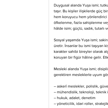
Duygusal alanda Yuşa ismi; tutkul
taşır. Bu kişiler ilişkilerde güç bi
hem koruyucu hem yönlendirici bir
öfkelenme, fazla sahiplenme veya
hâlde isim; güçlü, sadık, tutarlı v
Sosyal yaşamda Yuşa ismi; sakin g
üretir. İnsanlar bu ismi taşıyan ki
karakter sahibi bireyler olarak al
koruyan bir figür hâline gelir. Et
Mesleki alanda Yuşa ismi; disiplin,
gerektiren mesleklerle uyum göst
– askerî meslekler, polislik, güve
– mühendislik, teknoloji, teknik i
– hukuk, adalet, denetim
– yöneticilik, idari roller, stratej