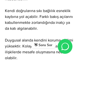
Kendi doğrularına sıkı bağlılık esneklik 
kaybına yol açabilir. Farklı bakış açılarını 
kabullenmekte zorlandığında inatçı ya 
da katı algılanabilir.
Duygusal alanda kendini koruma eğilimi 
👋 Soru Sor
yüksektir. Kolay açılmaz; bu da 
ilişkilerde mesafe oluşmasına neden 
olabilir.
Aslı ismi; doğallık, dürüstlük, netlik ve 
içsel denge taşır. Doğru kullanıldığında 
güven veren, sağlam ve gerçek bağlar 
kuran bir enerji sunar. Esneklik, empati 
ve ifade yumuşaklığı geliştirildiğinde 
Aslı ismi çok daha dengeli ve etkili bir 
potansiyele ulaşır.