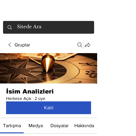
Gruplar
İsim Analizleri
Herkese Açık
·
2 üye
Katıl
Tartışma
Medya
Dosyalar
Hakkında