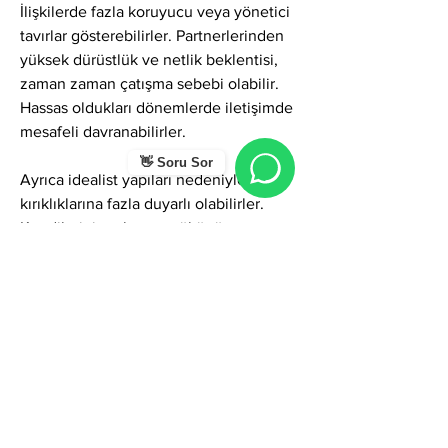
İlişkilerde fazla koruyucu veya yönetici 
tavırlar gösterebilirler. Partnerlerinden 
yüksek dürüstlük ve netlik beklentisi, 
zaman zaman çatışma sebebi olabilir. 
Hassas oldukları dönemlerde iletişimde 
mesafeli davranabilirler.
👋 Soru Sor
Ayrıca idealist yapıları nedeniyle hayal 
kırıklıklarına fazla duyarlı olabilirler. 
Kendilerini toplumun yükünü 
taşıyormuş gibi hissetme eğilimleri 
vardır; bu da duygusal yorgunluk 
yaratabilir. Gereğinden fazla ciddi 
görünmeleri sosyal ortamda yanlış 
anlaşılabilir.
Genel Karakter Enerjisi
İslam ismi kişiye huzur, güvenilirlik, 