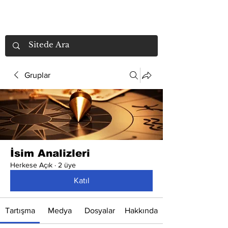
Gruplar
İsim Analizleri
Herkese Açık
·
2 üye
Katıl
Tartışma
Medya
Dosyalar
Hakkında