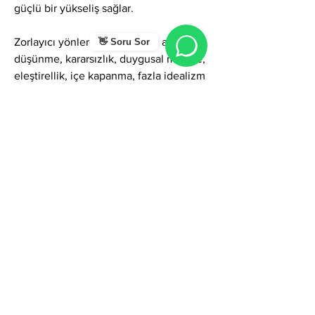
güçlü bir yükseliş sağlar.
Zorlayıcı yönlerde Şinasi ismi; aşırı 
👋 Soru Sor
düşünme, kararsızlık, duygusal mesafe, 
eleştirellik, içe kapanma, fazla idealizm 
veya sosyal olarak geri planda kalma 
gibi gölgeler gösterebilir. Ancak 
farkındalıkla yönetildiğinde bu 
özellikler; bilgelik, derin kavrayış, olgun 
iletişim, sağlam düşünsel yapı ve 
yüksek kültürel değer üretme 
kapasitesine dönüşür.
Genel olarak Şinasi ismi; bilgi, bilgelik, 
analiz gücü, kültürel derinlik, düşünsel 
olgunluk ve entelektüel başarı 
temalarını bir araya getiren güçlü bir 
isimdir. Bu ismi taşıyan kişiler iş 
yaşamında bilgi ve analiz gerektiren 