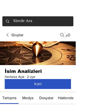
Gruplar
İsim Analizleri
Herkese Açık
·
2 üye
Katıl
Tartışma
Medya
Dosyalar
Hakkında