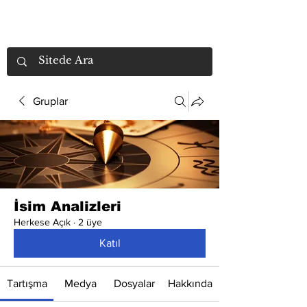
Gruplar
İsim Analizleri
Herkese Açık
·
2 üye
Katıl
Tartışma
Medya
Dosyalar
Hakkında